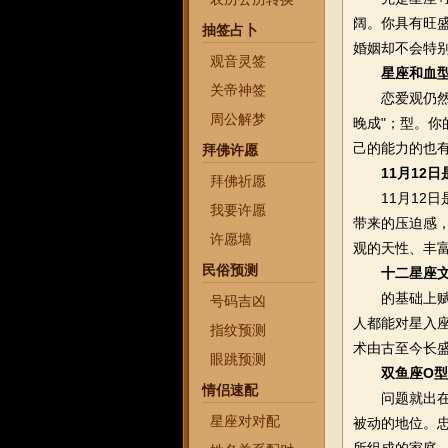
阔。你具有旺
抽签占卜
婚姻却不会特
观音灵签
星座和血型
关帝神签
恋爱观仍然是
周公解梦
晚成"；型。
己的能力的也
拜佛许愿
11月12
拜佛祈愿
11月12日
我要许愿
带来的压迫感
许愿墙
观的天性、丰
民俗预测
十二星座
的基础上赋予
号码吉凶
人都能对星入
指纹预测
术由古至今长
眼跳预测
双鱼座O
情侣速配
问题就出在你
星座对对配
被动的地位。