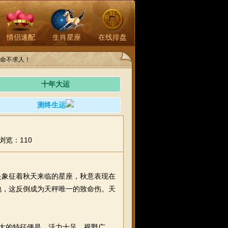
情侣速配
生肖星座
在线排盘
命不求人！
十年大运
测终生运
浏览：110
秤座是象征着秋天来临的星座，秋意表现在
地，这反倒成为天秤唯一的致命伤。天
最大的特征便是，活力十足，视野广