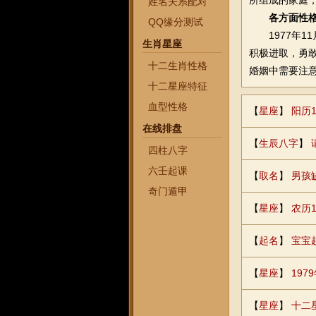
所组成的家庭
姓名关系配对
各方面性格
QQ缘分测试
1977年11
生肖星座
积极进取，勇敢
十二生肖性格
婚姻中需要注
十二星座特征
血型性格
【
星座
】
阳历
在线排盘
【
生辰八字
】
四柱八字
六壬起课
【
取名
】
男孩
奇门遁甲
【
星座
】
农历
【
起名
】
宝宝
【
星座
】
197
【
星座
】
十二