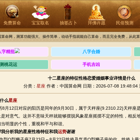
免费算命
宝宝取名
抽签占卜
拜佛许愿
民俗预测
国算命网，测算功能强大、操作简单，动动手指就能自己算命，而且完全免费，从此算
八字精批
八字合婚
测桃花运
手机吉凶
十二星座的特征性格恋爱婚姻事业详情是什么
分类：
星座
作者：中国算命网
日期：2026-07-08 19:48:04
2什么
星座
8月12日对应的阳历是同年的9月30日，属于天秤座{9.2310.22}天
上是对意气。这并不意味天秤就能够摆脱风象星座摇摆不定的特性，相反
相当明显的个性，重视和平与和谐。
帮我分析我的星座性格特征和我
运势
谢谢
型O型狮子座7月23日～8月22日性格及气质O型狮子座的你，性格上