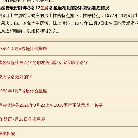
，具有稳定的作用，能够停止。
恋爱最好能详尽各12
生肖
各星座相配情况和婚后相处情况
月9日出生属蛇天蝎座的男士性格特点如下：性格特点：1977年11月9
果决，自。以免产生厌倦。综上所述，1977年11月9日出生属蛇天蝎
意沟通和理解，以维持和谐的关。
1990年3月5号是什么星座
请各位懂生辰八字的朋友给我家女宝宝取个名字
缺火取名最好的字
1983年1月7号是什么星座
起名父姓吴2026年9月23上午1050五行不缺贵求一名字
9年阴历7月25日什么星座
星座相貌