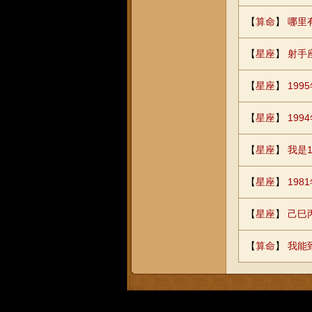
【
算命
】
哪里
【
星座
】
射手
【
星座
】
199
【
星座
】
19
【
星座
】
我是
【
星座
】
19
【
星座
】
己巳
【
算命
】
我能