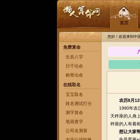
首页
您好！欢迎来到中
免费算命
生辰八字
日干论命
称骨论命
在线取名
宝宝取名
农历8月1
姓名测试打分
1990年农历
测字算命
天秤座的人身
笔画查字
秤座的人有着
公司名测算
想让大家
先是星座+血
农历公历转换