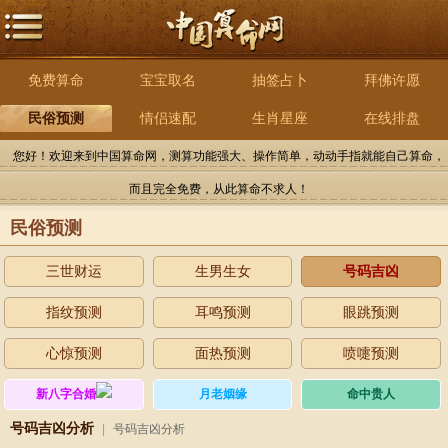
免费算命
宝宝取名
抽签占卜
拜佛许愿
民俗预测
情侣速配
生肖星座
在线排盘
您好！欢迎来到中国算命网，测算功能强大、操作简单，动动手指就能自己算命，
而且完全免费，从此算命不求人！
民俗预测
三世财运
生男生女
号码吉凶
指纹预测
耳鸣预测
眼跳预测
心惊预测
面热预测
喷嚏预测
新八字合婚
月老姻缘
命中贵人
号码吉凶分析
|
号码吉凶分析