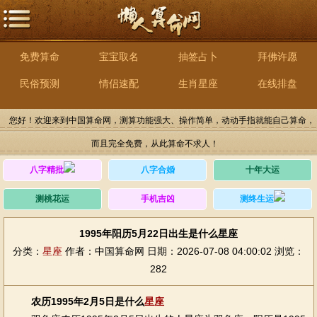
免费算命
宝宝取名
抽签占卜
拜佛许愿
民俗预测
情侣速配
生肖星座
在线排盘
您好！欢迎来到中国算命网，测算功能强大、操作简单，动动手指就能自己算命，
而且完全免费，从此算命不求人！
八字精批
八字合婚
十年大运
测桃花运
手机吉凶
测终生运
1995年阳历5月22日出生是什么星座
分类：
星座
作者：中国算命网
日期：2026-07-08 04:00:02
浏览：
282
农历1995年2月5日是什么
星座