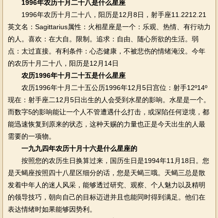
1996年农历十月二十八是什么星座
1996年农历十月二十八，阳历是12月8日，射手座11.2212.21
英文名：Sagittarius属性：火相星座是一个：乐观、热情、有行动力
的人。喜欢：在大自。限制。追求：自由、随心所欲的生活。弱
点：太过直接。有利条件：心态健康，不被悲伤的情绪淹没。今年
的农历十月二十八，阳历是12月14日
农历1996年十月二十五是什么星座
农历1996年十月二十五公历1996年12月5日宫位：射手12º14º
现在：射手座二12月5日出生的人会受到水星的影响。水星是一个。
而数字5的影响能让一个人不管遭遇什么打击，或深陷任何逆境，都
能迅速恢复到原来的状态，这种天赐的力量也正是今天出生的人最
需要的一项物。
一九九四年农历十月十六是什么星座的
按照您的农历生日换算过来，国历生日是1994年11月18日。您
是天蝎座按照四十八星区细分的话，您是天蝎三哦。天蝎三总是散
发着中年人的迷人风采，能够透过研究、观察、个人魅力以及精明
的领导技巧，朝向自己的目标迈进并且也能同时得到满足。他们在
表达情绪时如果能够因势利。