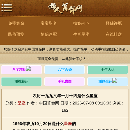
免费算命
宝宝取名
抽签占卜
拜佛许愿
民俗预测
情侣速配
生肖星座
在线排盘
您好！欢迎来到中国算命网，测算功能强大、操作简单，动动手指就能自己算命，
而且完全免费，从此算命不求人！
八字精批
八字合婚
十年大运
测桃花运
手机吉凶
测终生运
农历一九九六年十月十四是什么星座
分类：
星座
作者：中国算命网
日期：2026-07-08 09:16:03
浏览：
162
1996年农历10月20日是什么
星座
的