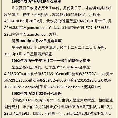
1992年农历7月初1是什么星座
月份及日子或是农历出生年份、月份及日子，才能得知其相对
应的阳历，在依下列对照表，就能找到你的星座了。水瓶座
AQUARIUS1月20日2月。黄水晶.珍珠巨蟹座CANCER6月22日7月
22日幸运宝石gemstones：白水晶.红玛瑙狮子座LEO7月23日8月
22日幸运宝石gemstones：发晶。
阴历1992年12月22日是啥星座
星座是按阳历生日来算阴历：猴年十二月二十二日阳历是：
1993年1月14日星期四摩羯座
1992年农历壬申年正月二十一出生的是什么星座
星座是按阳历算的。牡羊座3/214/20Aries金牛座
4/215/20Taurus双子座5/216/21Gemini巨蟹座6/227/22Cancer狮子
座7/238/22Leo处女座8/239/22Virgo天秤座9/2310/22Libra天蝎座
10/2311/21Scorpio射手座11/2212/21Sagittarius魔羯座12/。
1992年农历12月23是什么星座
摩羯座1992年农历12月23日出生的人星座为摩羯座。根据星座
划分规则，阳历的12月23日正好处于摩羯座的日期范围内，即12月
22日至1月19日。因此，不论哪一年，农历12月23日对应的阳历日