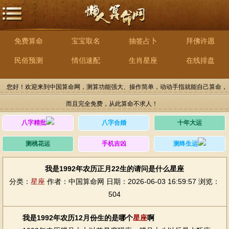
免费算命
宝宝取名
抽签占卜
拜佛许愿
民俗预测
情侣速配
生肖星座
在线排盘
您好！欢迎来到中国算命网，测算功能强大、操作简单，动动手指就能自己算命，
而且完全免费，从此算命不求人！
八字精批
八字合婚
十年大运
测桃花运
手机吉凶
测终生运
我是1992年农历正月22生的请问是什么星座
分类：
星座
作者：中国算命网
日期：2026-06-03 16:59:57
浏览：
504
我是1992年农历12月份生的是哪个
星座
啊