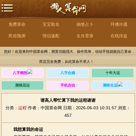
免费算命
宝宝取名
抽签占卜
拜佛许愿
民俗预测
情侣速配
生肖星座
在线排盘
您好！欢迎来到中国算命网，测算功能强大、操作简单，动动手指就能自己算命，
而且完全免费，从此算命不求人！
八字精批
八字合婚
十年大运
测桃花运
手机吉凶
测终生运
请高人帮忙算下我的运程谢谢
分类：
运程
作者：中国算命网
日期：2026-06-03 10:31:57
浏览：
457
我想算我的命运