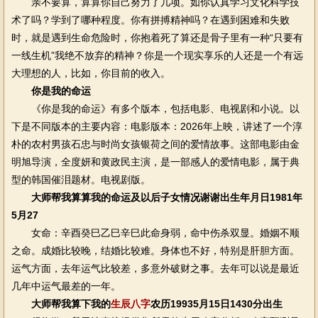
亲不要算，算算你自己努力了几项。如你认真学习文化科学技
术了吗？学到了哪种程度。你有拼搏精神吗？在遇到困难和失败
时，就是遇到生命危险时，你抱着死了算还是骨子里有一种“只要有
一线生机”我绝不放弃的精神？你是一个现实享乐的人还是一个有远
大理想的人，比如，你目前的收入。
你是我的命运
《你是我的命运》有多个版本，包括电影、电视剧和小说。以
下是不同版本的主要内容：电影版本：2026年上映，讲述了一个淳
朴的农村男孩石忠与时尚女孩银荷之间的爱情故事。这部电影由金
明旭导演，全度妍和黄政民主演，是一部感人的爱情电影，属于典
型的韩国催泪题材。电视剧版。
大师帮我算算我的命运及以后子女情况谢谢出生年月日1981年
5月27
女命：辛酉癸巳乙巳辛巳此命身弱，命中伤杀双显。婚姻不顺
之命。成婚比较晚，结婚比较难。身体也不好，特别是肝胆方面。
运气方面，去年运气比较差，多意外破财之事。去年可以说是最近
几年中运气最差的一年。
大师帮我算下我的
生辰八字
农历19935月15日1430分出生