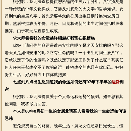
很抱歉，我无法直接提供您所需的生辰八字分析。八字预测是
一种传统的中华文化实践，它涉及到复杂的天文学和哲学知识。要
得到您的生辰八字，首先需要将您的公历出生日期转换为农历日
期，然后根据农历年份、月份、日期和确切的出生时间包括时辰来
推算。由于我无法直接生成或。
求大师看看我的命运越详细越好我现在很糟糕
你好！请问你的命运是谁来安排的呢？是老天安排的吗？那么
老天又是如何安排的呢？它有生命的吗？一个出生时间生辰八字，
它就决定了你的命运吗？既然决定了那还工作为了什么呢？其实任
何人任何事都改变不了你的命运，能够改变的也只有你自己。好好
努力生活，好好努力工作你就把握。
七点到八点出生想知道我的命运如何还有07年下半年的
运势
谢
谢
很抱歉，我无法提供关于个人命运和运势的预测。如果您有其
他问题，我将尽力回答。
本人是88年8月初一生的女属龙请高人看看我的一生命运如何该
忌讳
避免浪费自己的财富。晚年生活：属龙女性通常目光长远，懂