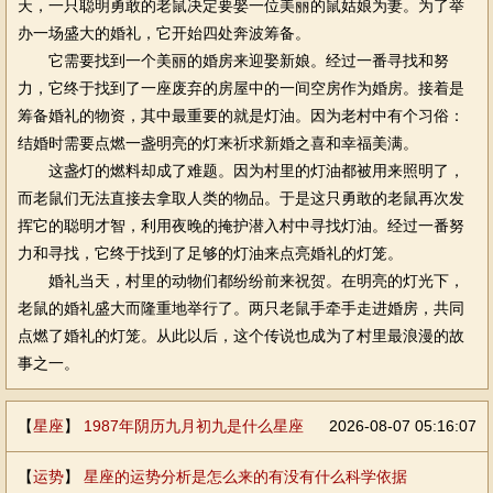
天，一只聪明勇敢的老鼠决定要娶一位美丽的鼠姑娘为妻。为了举
办一场盛大的婚礼，它开始四处奔波筹备。
它需要找到一个美丽的婚房来迎娶新娘。经过一番寻找和努
力，它终于找到了一座废弃的房屋中的一间空房作为婚房。接着是
筹备婚礼的物资，其中最重要的就是灯油。因为老村中有个习俗：
结婚时需要点燃一盏明亮的灯来祈求新婚之喜和幸福美满。
这盏灯的燃料却成了难题。因为村里的灯油都被用来照明了，
而老鼠们无法直接去拿取人类的物品。于是这只勇敢的老鼠再次发
挥它的聪明才智，利用夜晚的掩护潜入村中寻找灯油。经过一番努
力和寻找，它终于找到了足够的灯油来点亮婚礼的灯笼。
婚礼当天，村里的动物们都纷纷前来祝贺。在明亮的灯光下，
老鼠的婚礼盛大而隆重地举行了。两只老鼠手牵手走进婚房，共同
点燃了婚礼的灯笼。从此以后，这个传说也成为了村里最浪漫的故
事之一。
【
星座
】
1987年阴历九月初九是什么星座
2026-08-07 05:16:07
【
运势
】
星座的运势分析是怎么来的有没有什么科学依据