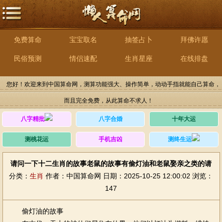
免费算命
宝宝取名
抽签占卜
拜佛许愿
民俗预测
情侣速配
生肖星座
在线排盘
您好！欢迎来到中国算命网，测算功能强大、操作简单，动动手指就能自己算命，
而且完全免费，从此算命不求人！
八字精批
八字合婚
十年大运
测桃花运
手机吉凶
测终生运
请问一下十二生肖的故事老鼠的故事有偷灯油和老鼠娶亲之类的请
分类：
生肖
作者：中国算命网
日期：2025-10-25 12:00:02
浏览：
147
偷灯油的故事