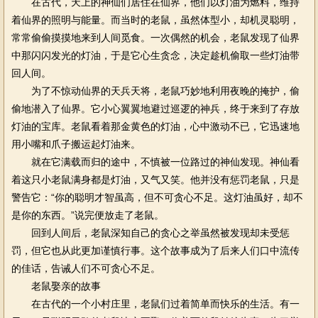
在古代，天上的神仙们居住在仙界，他们以灯油为燃料，维持
着仙界的照明与能量。而当时的老鼠，虽然体型小，却机灵聪明，
常常偷偷摸摸地来到人间觅食。一次偶然的机会，老鼠发现了仙界
中那闪闪发光的灯油，于是它心生贪念，决定趁机偷取一些灯油带
回人间。
为了不惊动仙界的天兵天将，老鼠巧妙地利用夜晚的掩护，偷
偷地潜入了仙界。它小心翼翼地避过巡逻的神兵，终于来到了存放
灯油的宝库。老鼠看着那金黄色的灯油，心中激动不已，它迅速地
用小嘴和爪子搬运起灯油来。
就在它满载而归的途中，不慎被一位路过的神仙发现。神仙看
着这只小老鼠满身都是灯油，又气又笑。他并没有惩罚老鼠，只是
警告它：“你的聪明才智虽高，但不可贪心不足。这灯油虽好，却不
是你的东西。”说完便放走了老鼠。
回到人间后，老鼠深知自己的贪心之举虽然被发现却未受惩
罚，但它也从此更加谨慎行事。这个故事成为了后来人们口中流传
的佳话，告诫人们不可贪心不足。
老鼠娶亲的故事
在古代的一个小村庄里，老鼠们过着简单而快乐的生活。有一