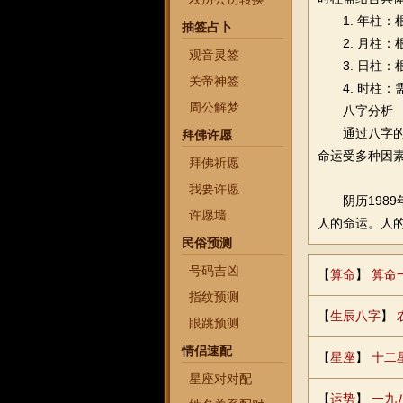
1. 年柱
抽签占卜
2. 月柱：
观音灵签
3. 日柱：根
关帝神签
4. 时柱：
周公解梦
八字分析
通过八字
拜佛许愿
命运受多种因
拜佛祈愿
我要许愿
阴历1989
许愿墙
人的命运。人
民俗预测
号码吉凶
【
算命
】
算命
指纹预测
【
生辰八字
】
眼跳预测
情侣速配
【
星座
】
十二
星座对对配
【
运势
】
一九