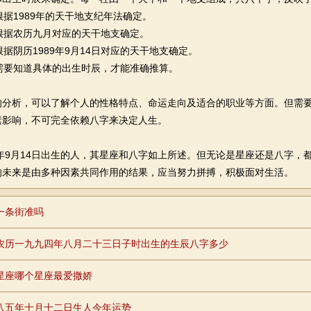
：根据1989年的天干地支纪年法确定。
根据农历九月对应的天干地支确定。
据阴历1989年9月14日对应的天干地支确定。
需要知道具体的出生时辰，才能准确推算。
的分析，可以了解个人的性格特点、命运走向及适合的职业等方面。但需
素影响，不可完全依赖八字来决定人生。
年9月14日出生的人，其星座和八字如上所述。但无论是星座还是八字，
的未来是由多种因素共同作用的结果，应当努力拼搏，积极面对生活。
一条街准吗
农历一九九四年八月二十三日子时出生的生辰八字多少
星座哪个星座最爱撒娇
八五年十月十二日生人今年运势