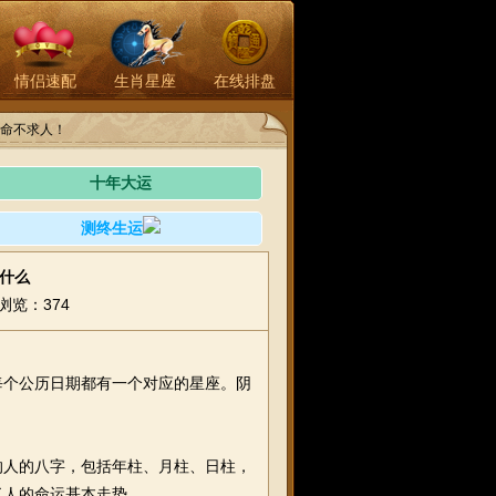
情侣速配
生肖星座
在线排盘
命不求人！
十年大运
测终生运
是什么
浏览：374
而每个公历日期都有一个对应的星座。阴
生的人的八字，包括年柱、月柱、日柱，
了人的命运基本走势。