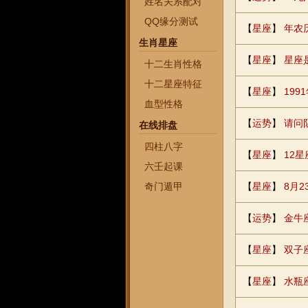
姓名关系配对
QQ缘分测试
【
星座
】
年农
生肖星座
【
星座
】
星座
十二生肖性格
十二星座特征
【
星座
】
199
血型性格
【
运势
】
请问
在线排盘
四柱八字
【
星座
】
12
六壬起课
奇门遁甲
【
星座
】
8月
【
运势
】
金牛
【
星座
】
双子
【
星座
】
水瓶