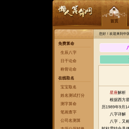
首页
您好！欢迎来到中
免费算命
生辰八字
日干论命
称骨论命
在线取名
宝宝取名
星座
解析
姓名测试打分
根据西方星
测字算命
历1989年9
笔画查字
八字详解
公司名测算
八字，又称
时柱需结合具
农历公历转换