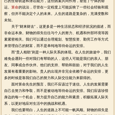
己的生命轨迹和潜在能力，这些因素共同作用，塑造了个体的命
运。
算命
的说法，尽管在一定程度上可能反映了一些社会经验和观
察，但并不能决定个人的未来。人生的道路是复杂的，充满变数和
未知。
关于“财来财去”，这更多是一种生活状态和经济状况的描述，而
非命运本身。财物的得失往往与个人的努力、机遇和外部环境等因
素紧密相关。我们可以通过合理规划、智慧投资、勤劳工作等方式
来管理自己的财富，而不是单纯地等待命运的安排。
而“贵人相助”则是一种人际关系的体现。在人生的旅途中，我们
难免会遇到一些对我们有帮助的人，这些人可能是我们的亲人、朋
友、同事或合作伙伴。他们的支持、帮助和鼓励，对于我们的人生
发展有着重要的影响。贵人的出现并非完全依赖于命运的安排，更
多的时候是靠我们自己的努力和人际交往能力来获得的。
面对算命先生的预言，我们不应该过于迷信。人生的发展需要
自己去努力和争取，而不是被动地等待命运的安排。我们应该珍惜
身边的每一个机会，努力提升自己的能力和素质，积极拓展人际关
系，以更好地应对生活中的挑战和机遇。
我们也要明白，人生的道路上不可能一帆风顺。财物的得失是