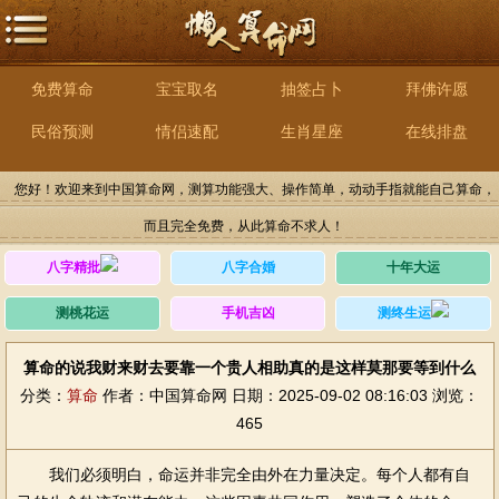
免费算命
宝宝取名
抽签占卜
拜佛许愿
民俗预测
情侣速配
生肖星座
在线排盘
您好！欢迎来到中国算命网，测算功能强大、操作简单，动动手指就能自己算命，
而且完全免费，从此算命不求人！
八字精批
八字合婚
十年大运
测桃花运
手机吉凶
测终生运
算命的说我财来财去要靠一个贵人相助真的是这样莫那要等到什么
分类：
算命
作者：中国算命网
日期：2025-09-02 08:16:03
浏览：
465
我们必须明白，命运并非完全由外在力量决定。每个人都有自