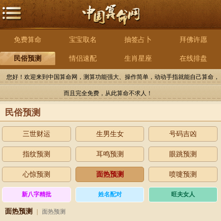
免费算命
宝宝取名
抽签占卜
拜佛许愿
民俗预测
情侣速配
生肖星座
在线排盘
您好！欢迎来到中国算命网，测算功能强大、操作简单，动动手指就能自己算命，
而且完全免费，从此算命不求人！
民俗预测
三世财运
生男生女
号码吉凶
指纹预测
耳鸣预测
眼跳预测
心惊预测
面热预测
喷嚏预测
新八字精批
姓名配对
旺夫女人
面热预测
|
面热预测