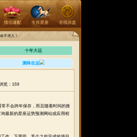
情侣速配
生肖星座
在线排盘
命不求人！
十年大运
测终生运
浏览：159
通常不会跨年保存，而且随着时间的推
查询最新的星座运势预测网站或应用程
工作。下周四，某个之前完成的项目