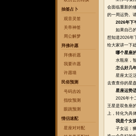
会面临重新的修
抽签占卜
的一周运势。
观音灵签
2026年
关帝神签
如果自己的那
周公解梦
想知道2026
给大家讲一下
拜佛许愿
哪个星座
拜佛祈愿
水瓶座，智
我要许愿
怎么好几
许愿墙
星座太泛泛，
民俗预测
去查查你的星
星座运势
号码吉凶
2026年十
指纹预测
王星是双鱼座
眼跳预测
上，转化为具体
情侣速配
我是个女孩
星座对对配
子女运：狮子