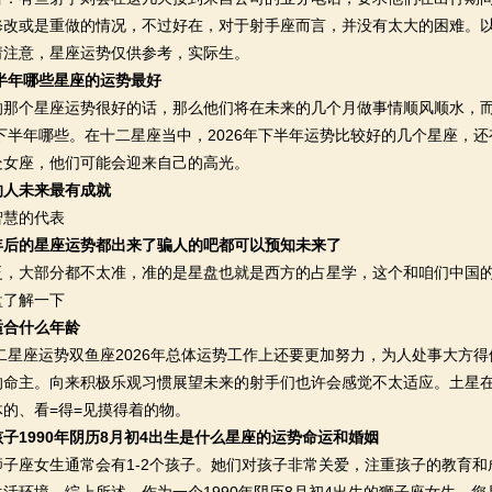
改或是重做的情况，不过好在，对于射手座而言，并没有太大的困难。以上
请注意，星座运势仅供参考，实际生。
下半年哪些星座的运势最好
个星座运势很好的话，那么他们将在未来的几个月做事情顺风顺水，而
年下半年哪些。在十二星座当中，2026年下半年运势比较好的几个星座，
处女座，他们可能会迎来自己的高光。
的人未来最有成就
慧的代表
年后的星座运势都出来了骗人的吧都可以预知未来了
大部分都不太准，准的是星盘也就是西方的占星学，这个和咱们中国的
盘了解一下
适合什么年龄
二星座运势双鱼座2026年总体运势工作上还要更加努力，为人处事大方
的命主。向来积极乐观习惯展望未来的射手们也许会感觉不太适应。土星
的、看=得=见摸得着的物。
子1990年阴历8月初4出生是什么星座的运势命运和婚姻
座女生通常会有1-2个孩子。她们对孩子非常关爱，注重孩子的教育和