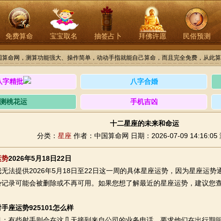
免费算命
宝宝取名
抽签占卜
拜佛许愿
民俗预测
国算命网，测算功能强大、操作简单，动动手指就能自己算命，而且完全免费，从此算
八字精批
八字合婚
测桃花运
手机吉凶
十二星座的未来和命运
分类：
星座
作者：中国算命网
日期：2026-07-09 14:16:05
运势
2026年5月18日22日
提供2026年5月18日至22日这一周的具体星座运势，因为星座运势
势记录可能会被删除或不再可用。如果您想了解最近的星座运势，建议您
手座运势925101怎么样
有些射手则会在这几天接到来自公司的业务电话，要求他们在出行期间