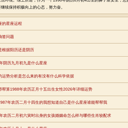
活环境。综上所述，作为一个1990年阴历8月初4出生的狮子座女生，
要继续保持积极向上的心态，努力奋。
座的星座运程
抽签问题
是根据阳历还是阴历
87年阴历九月初九是什么星座
的运势分析是怎么来的有没有什么科学依据
师帮算1988年农历正月十五出生女性2026年详细运势
1987年农历二月十四生的我想知道自己是什么星座谁能帮帮我
90年农历二月初六寅时出身的女孩婚姻命怎么样与哪些生肖较配求