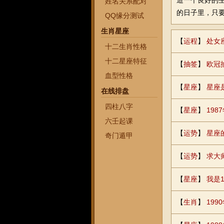
造一个良好的生
姓名关系配对
的日子里，只
QQ缘分测试
生肖星座
【
运程
】
处女
十二生肖性格
十二星座特征
【
抽签
】
欧冠
血型性格
【
星座
】
星座
在线排盘
四柱八字
【
星座
】
19
六壬起课
【
运势
】
星座
奇门遁甲
【
运势
】
求大
【
星座
】
我是
【
生肖
】
19