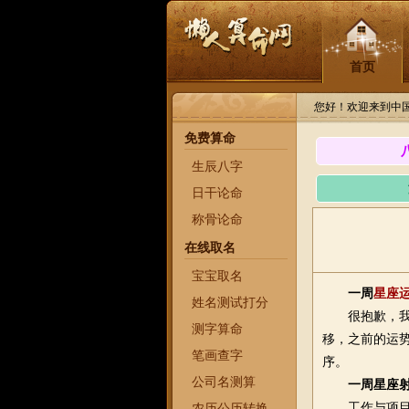
首页
您好！欢迎来到中
免费算命
生辰八字
日干论命
称骨论命
在线取名
宝宝取名
一周
星座
姓名测试打分
很抱歉，我无法
测字算命
移，之前的运
笔画查字
序。
公司名测算
一周星座射
工作与项目：
农历公历转换