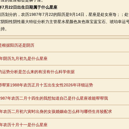
对应的星座都会是狮子座。
7年7月22日出生日期属于什么星座
的，农历1987年7月22的阳历是9月14日，星座是处女座♍；️；处女座V
宫阴阳性阴性最大特征分析力主管星水星颜色灰色珠宝蓝宝石、琥珀幸运号
坚持。
是根据阳历还是阴历
87年阴历九月初九是什么星座
的运势分析是怎么来的有没有什么科学依据
师帮算1988年农历正月十五出生女性2026年详细运势
1987年农历二月十四生的我想知道自己是什么星座谁能帮帮我
90年农历二月初六寅时出身的女孩婚姻命怎么样与哪些生肖较配求
88年农历十月十一是什么星座