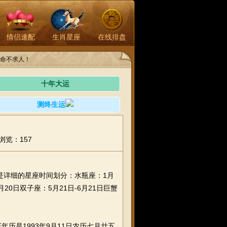
情侣速配
生肖星座
在线排盘
命不求人！
十年大运
测终生运
浏览：157
是详细的星座时间划分：水瓶座：1月
5月20日双子座：5月21日-6月21日巨蟹
是1993年9月11日农历七月廿五