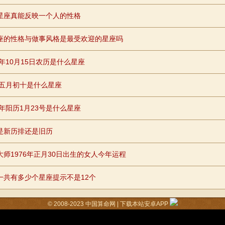
星座真能反映一个人的性格
座的性格与做事风格是最受欢迎的星座吗
0年10月15日农历是什么星座
96五月初十是什么星座
8年阳历1月23号是什么星座
是新历排还是旧历
大师1976年正月30日出生的女人今年运程
一共有多少个星座提示不是12个
© 2008-2023
中国算命网
|
下载本站安卓APP