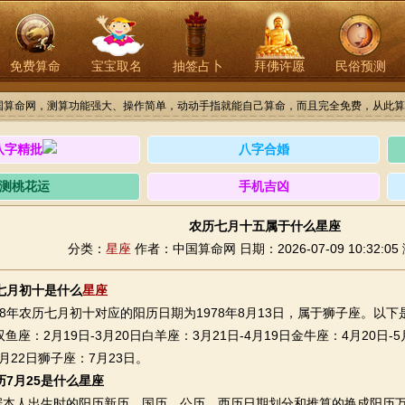
免费算命
宝宝取名
抽签占卜
拜佛许愿
民俗预测
国算命网，测算功能强大、操作简单，动动手指就能自己算命，而且完全免费，从此算
八字精批
八字合婚
测桃花运
手机吉凶
农历七月十五属于什么星座
分类：
星座
作者：中国算命网
日期：2026-07-09 10:32:05
历七月初十是什么
星座
年农历七月初十对应的阳历日期为1978年8月13日，属于狮子座。以下
日双鱼座：2月19日-3月20日白羊座：3月21日-4月19日金牛座：4月20日-
7月22日狮子座：7月23日。
农历7月25是什么星座
人出生时的阳历新历、国历、公历、西历日期划分和推算的换成阳历万年历