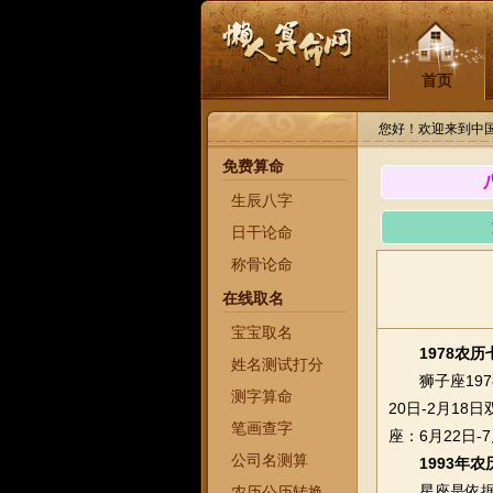
首页
您好！欢迎来到中
免费算命
生辰八字
日干论命
称骨论命
在线取名
宝宝取名
1978农
姓名测试打分
狮子座1978
测字算命
20日-2月18
笔画查字
座：6月22日-
公司名测算
1993年
星座是依据本
农历公历转换