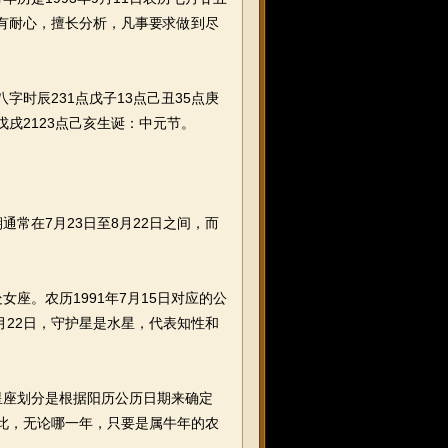
很有耐心，擅长分析，凡事要求做到尽
时辰231点戊子13点己丑35点庚
1点戊戌2123点己亥生诞：中元节。
在7月23日至8月22日之间，而
女座。农历1991年7月15日对应的公
9月22日，守护星是水星，代表知性和
座划分是根据阳历公历日期来确定
因此，无论哪一年，只要是属牛年的农