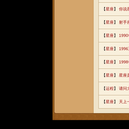
【
星座
】
你说
【
星座
】
射手
【
星座
】
199
【
星座
】
19
【
星座
】
199
【
星座
】
星座
【
运程
】
请问
【
星座
】
天上