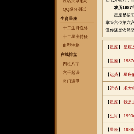
历七月初八，
姓名关系配对
农历198
QQ缘分测试
星座是按阳历划分
生肖星座
掌管宫位第六
十二生肖性格
但你还是依然
十二星座特征
血型性格
【
星座
】
星座
在线排盘
【
星座
】
19
四柱八字
六壬起课
【
运势
】
星座
奇门遁甲
【
运势
】
求大
【
星座
】
我是
【
生肖
】
19
【
星座
】
19