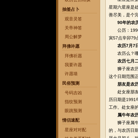
星期六星座是处
抽签占卜
善尽美，是个
观音灵签
90年的
关帝神签
公历：1990
周公解梦
寅57点辛卯79
农历7月7
拜佛许愿
农历么？哪
拜佛祈愿
农历七月
我要许愿
狮子座农历七
许愿墙
这个日期范围
民俗预测
朋友是农历
处女座朋友是农
号码吉凶
历日期是199
指纹预测
工作。处女座
眼跳预测
属牛年农
情侣速配
狮子座属牛年
星座对对配
的，与农历日期