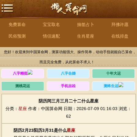
免费算命
宝宝取名
抽签占卜
拜佛许愿
民俗预测
情侣速配
生肖星座
在线排盘
您好！欢迎来到中国算命网，测算功能强大、操作简单，动动手指就能自己算命，
而且完全免费，从此算命不求人！
八字精批
八字合婚
十年大运
测桃花运
手机吉凶
测终生运
阴历闰三月三月二十二什么星座
分类：
星座
作者：中国算命网
日期：2026-07-09 01:16:03
浏览：
62
阴历2月23阳历3月31是什么
星座