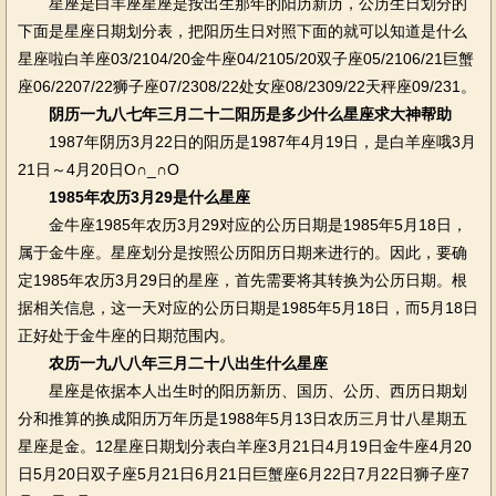
星座是白羊座星座是按出生那年的阳历新历，公历生日划分的
下面是星座日期划分表，把阳历生日对照下面的就可以知道是什么
星座啦白羊座03/2104/20金牛座04/2105/20双子座05/2106/21巨蟹
座06/2207/22狮子座07/2308/22处女座08/2309/22天秤座09/231。
阴历一九八七年三月二十二阳历是多少什么星座求大神帮助
1987年阴历3月22日的阳历是1987年4月19日，是白羊座哦3月
21日～4月20日O∩_∩O
1985年农历3月29是什么星座
金牛座1985年农历3月29对应的公历日期是1985年5月18日，
属于金牛座。星座划分是按照公历阳历日期来进行的。因此，要确
定1985年农历3月29日的星座，首先需要将其转换为公历日期。根
据相关信息，这一天对应的公历日期是1985年5月18日，而5月18日
正好处于金牛座的日期范围内。
农历一九八八年三月二十八出生什么星座
星座是依据本人出生时的阳历新历、国历、公历、西历日期划
分和推算的换成阳历万年历是1988年5月13日农历三月廿八星期五
星座是金。12星座日期划分表白羊座3月21日4月19日金牛座4月20
日5月20日双子座5月21日6月21日巨蟹座6月22日7月22日狮子座7