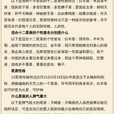
以下是用两个字形容的十二星座性格特点：白羊座：率真金牛
座：固执双子座：多变巨蟹座：多愁狮子座：爱面处女座：精明天
秤座：和平天蝎座：神秘射手座：自由摩羯座：稳重水瓶座：作天
双鱼座：幻想请注意，星座性格特点只是一种娱乐性的参考，并不
能完全代表每个人的实际性格。人的性。
适合十二星座的个性签名分别是什么
以下是适合十二星座的个性签名：白羊座：我等你，半年为
期，超期了狠狠的把你忘记。金牛座：我只希望能够交到真心的朋
友，我会真心真意，也希望朋友们多保留一些真诚和爱心。双子
座：对面的美女看过来看过来看过来，我这个男神很精彩。巨蟹
座：游戏并不重要，重要的是你。狮子。
星座性格
12星座性格特点[3月21日4月19日]白羊座是位于从晚秋到初
秋，稍微偏南的天空上的一个星座。符号用羊的角来表示。白羊座
的守护星为火星，守护神
什么星座的人脾气最大
以下是脾气较大的星座：天蝎座：天蝎座的人虽然做事比较沉
稳和淡定，可是在自己的爱人面前却极少会掩饰自己的真实情绪。