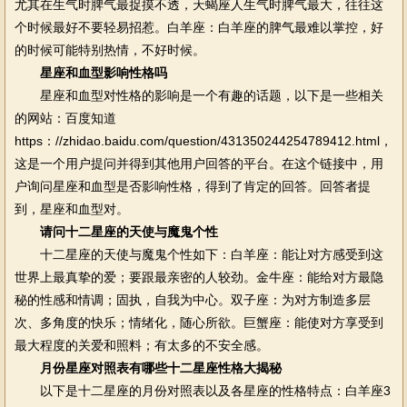
尤其在生气时脾气最捉摸不透，天蝎座人生气时脾气最大，往往这
个时候最好不要轻易招惹。白羊座：白羊座的脾气最难以掌控，好
的时候可能特别热情，不好时候。
星座和血型影响性格吗
星座和血型对性格的影响是一个有趣的话题，以下是一些相关
的网站：百度知道
https：//zhidao.baidu.com/question/431350244254789412.html，
这是一个用户提问并得到其他用户回答的平台。在这个链接中，用
户询问星座和血型是否影响性格，得到了肯定的回答。回答者提
到，星座和血型对。
请问十二星座的天使与魔鬼个性
十二星座的天使与魔鬼个性如下：白羊座：能让对方感受到这
世界上最真挚的爱；要跟最亲密的人较劲。金牛座：能给对方最隐
秘的性感和情调；固执，自我为中心。双子座：为对方制造多层
次、多角度的快乐；情绪化，随心所欲。巨蟹座：能使对方享受到
最大程度的关爱和照料；有太多的不安全感。
月份星座对照表有哪些十二星座性格大揭秘
以下是十二星座的月份对照表以及各星座的性格特点：白羊座3