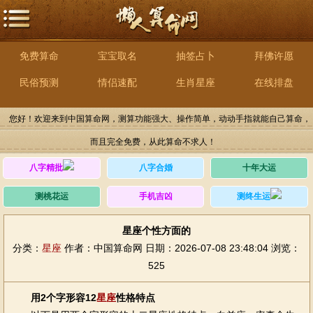
免费算命
宝宝取名
抽签占卜
拜佛许愿
民俗预测
情侣速配
生肖星座
在线排盘
您好！欢迎来到中国算命网，测算功能强大、操作简单，动动手指就能自己算命，
而且完全免费，从此算命不求人！
八字精批
八字合婚
十年大运
测桃花运
手机吉凶
测终生运
星座个性方面的
分类：
星座
作者：中国算命网
日期：2026-07-08 23:48:04
浏览：
525
用2个字形容12
星座
性格特点