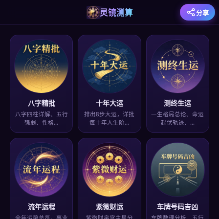
灵镜测算
分享
八字精批
十年大运
测终生运
八字四柱详解、五行
排出8步大运，详批
一生格局总论、命运
强弱、性格…
每十年人生阶…
起伏轨迹、…
流年运程
紫微财运
车牌号码吉凶
全年运势总览，事业
紫微财帛宫主星分
车牌数理分析、五行