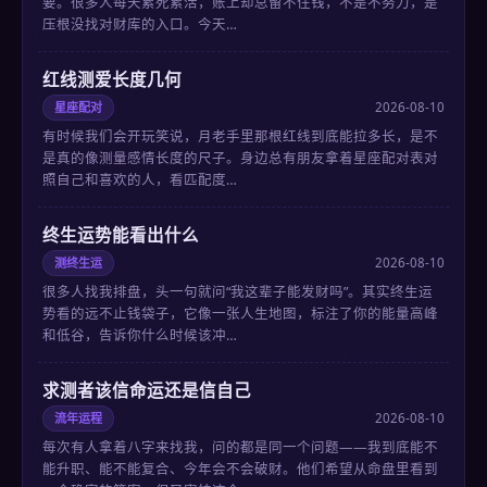
要。很多人每天累死累活，账上却总留不住钱，不是不努力，是
压根没找对财库的入口。今天…
红线测爱长度几何
星座配对
2026-08-10
有时候我们会开玩笑说，月老手里那根红线到底能拉多长，是不
是真的像测量感情长度的尺子。身边总有朋友拿着星座配对表对
照自己和喜欢的人，看匹配度…
终生运势能看出什么
测终生运
2026-08-10
很多人找我排盘，头一句就问“我这辈子能发财吗”。其实终生运
势看的远不止钱袋子，它像一张人生地图，标注了你的能量高峰
和低谷，告诉你什么时候该冲…
求测者该信命运还是信自己
流年运程
2026-08-10
每次有人拿着八字来找我，问的都是同一个问题——我到底能不
能升职、能不能复合、今年会不会破财。他们希望从命盘里看到