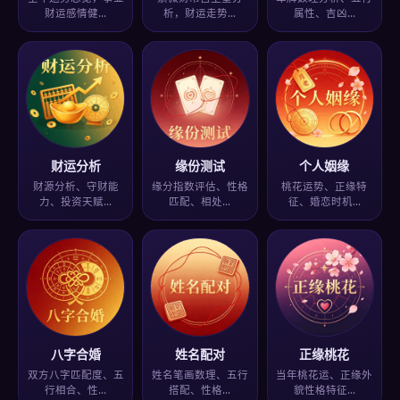
财运感情健…
析，财运走势…
属性、吉凶…
财运分析
缘份测试
个人姻缘
财源分析、守财能
缘分指数评估、性格
桃花运势、正缘特
力、投资天赋…
匹配、相处…
征、婚恋时机…
八字合婚
姓名配对
正缘桃花
双方八字匹配度、五
姓名笔画数理、五行
当年桃花运、正缘外
行相合、性…
搭配、性格…
貌性格特征…