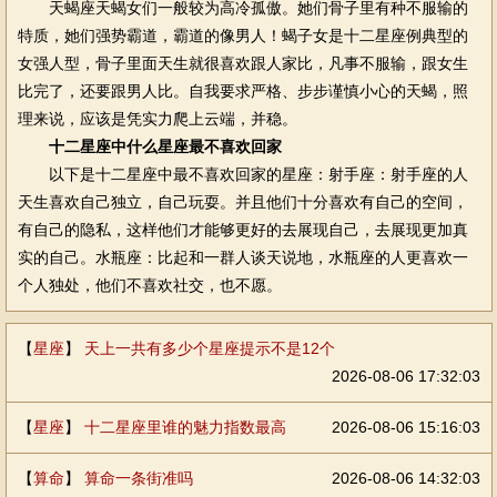
天蝎座天蝎女们一般较为高冷孤傲。她们骨子里有种不服输的
特质，她们强势霸道，霸道的像男人！蝎子女是十二星座例典型的
女强人型，骨子里面天生就很喜欢跟人家比，凡事不服输，跟女生
比完了，还要跟男人比。自我要求严格、步步谨慎小心的天蝎，照
理来说，应该是凭实力爬上云端，并稳。
十二星座中什么星座最不喜欢回家
以下是十二星座中最不喜欢回家的星座：射手座：射手座的人
天生喜欢自己独立，自己玩耍。并且他们十分喜欢有自己的空间，
有自己的隐私，这样他们才能够更好的去展现自己，去展现更加真
实的自己。水瓶座：比起和一群人谈天说地，水瓶座的人更喜欢一
个人独处，他们不喜欢社交，也不愿。
【
星座
】
天上一共有多少个星座提示不是12个
2026-08-06 17:32:03
【
星座
】
十二星座里谁的魅力指数最高
2026-08-06 15:16:03
【
算命
】
算命一条街准吗
2026-08-06 14:32:03