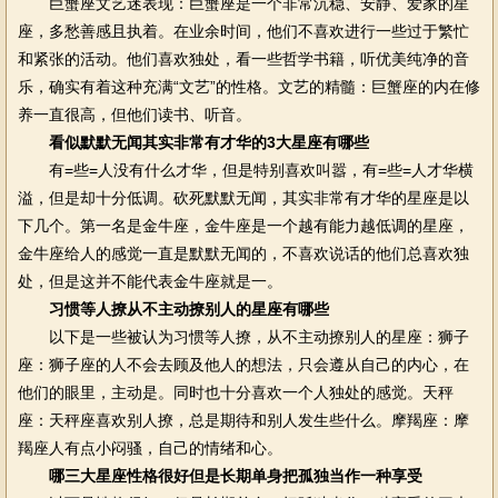
巨蟹座文艺迷表现：巨蟹座是一个非常沉稳、安静、爱家的星
座，多愁善感且执着。在业余时间，他们不喜欢进行一些过于繁忙
和紧张的活动。他们喜欢独处，看一些哲学书籍，听优美纯净的音
乐，确实有着这种充满“文艺”的性格。文艺的精髓：巨蟹座的内在修
养一直很高，但他们读书、听音。
看似默默无闻其实非常有才华的3大星座有哪些
有=些=人没有什么才华，但是特别喜欢叫嚣，有=些=人才华横
溢，但是却十分低调。砍死默默无闻，其实非常有才华的星座是以
下几个。第一名是金牛座，金牛座是一个越有能力越低调的星座，
金牛座给人的感觉一直是默默无闻的，不喜欢说话的他们总喜欢独
处，但是这并不能代表金牛座就是一。
习惯等人撩从不主动撩别人的星座有哪些
以下是一些被认为习惯等人撩，从不主动撩别人的星座：狮子
座：狮子座的人不会去顾及他人的想法，只会遵从自己的内心，在
他们的眼里，主动是。同时也十分喜欢一个人独处的感觉。天秤
座：天秤座喜欢别人撩，总是期待和别人发生些什么。摩羯座：摩
羯座人有点小闷骚，自己的情绪和心。
哪三大星座性格很好但是长期单身把孤独当作一种享受