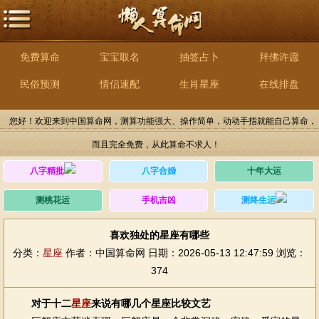
免费算命
宝宝取名
抽签占卜
拜佛许愿
民俗预测
情侣速配
生肖星座
在线排盘
您好！欢迎来到中国算命网，测算功能强大、操作简单，动动手指就能自己算命，
而且完全免费，从此算命不求人！
八字精批
八字合婚
十年大运
测桃花运
手机吉凶
测终生运
喜欢独处的星座有哪些
分类：
星座
作者：中国算命网
日期：2026-05-13 12:47:59
浏览：
374
对于十二
星座
来说有哪几个星座比较文艺