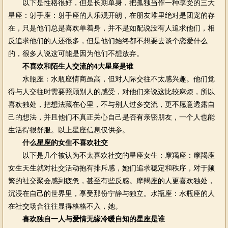
以下是性格很好，但是长期单身，把孤独当作一种享受的三大
星座：射手座：射手座的人乐观开朗，在朋友堆里绝对是团宠的存
在，只是他们总是喜欢单着身，并不是如配说没有人追求他们，相
反追求他们的人还很多，但是他们始终都不想要去谈个恋爱什么
的，很多人说这可能是因为他们不想放弃。
不喜欢和陌生人交流的4大星座是谁
水瓶座：水瓶座情商虽高，但对人际交往不太感兴趣。他们觉
得与人交往时需要照顾别人的感受，对他们来说这比较麻烦，所以
喜欢独处，把想法藏在心里，不与别人过多交流，更不愿意透露自
己的想法，并且他们不真正关心自己是否有亲密朋友，一个人也能
生活得很舒服。以上星座信息仅供参。
什么星座的女生不喜欢社交
以下是几个被认为不太喜欢社交的星座女生：摩羯座：摩羯座
女生天生就对社交活动抱有排斥感，她们追求稳定和秩序，对于频
繁的社交聚会感到疲惫，甚至有些反感。摩羯座的人更喜欢独处，
沉浸在自己的世界里，享受那份宁静与独立。水瓶座：水瓶座的人
在社交场合往往显得格格不入，她。
喜欢独自一人与爱情无缘冷暖自知的星座是谁