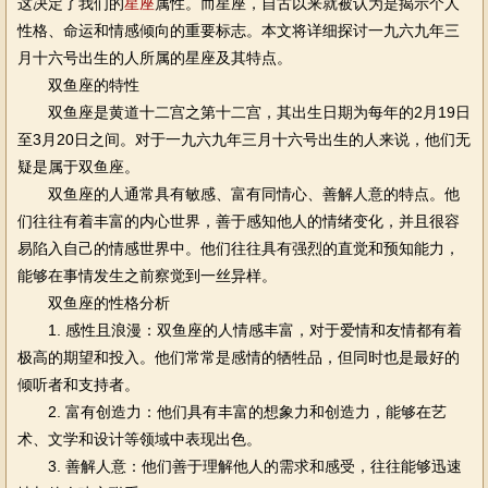
这决定了我们的
星座
属性。而星座，自古以来就被认为是揭示个人
性格、命运和情感倾向的重要标志。本文将详细探讨一九六九年三
月十六号出生的人所属的星座及其特点。
双鱼座的特性
双鱼座是黄道十二宫之第十二宫，其出生日期为每年的2月19日
至3月20日之间。对于一九六九年三月十六号出生的人来说，他们无
疑是属于双鱼座。
双鱼座的人通常具有敏感、富有同情心、善解人意的特点。他
们往往有着丰富的内心世界，善于感知他人的情绪变化，并且很容
易陷入自己的情感世界中。他们往往具有强烈的直觉和预知能力，
能够在事情发生之前察觉到一丝异样。
双鱼座的性格分析
1. 感性且浪漫：双鱼座的人情感丰富，对于爱情和友情都有着
极高的期望和投入。他们常常是感情的牺牲品，但同时也是最好的
倾听者和支持者。
2. 富有创造力：他们具有丰富的想象力和创造力，能够在艺
术、文学和设计等领域中表现出色。
3. 善解人意：他们善于理解他人的需求和感受，往往能够迅速