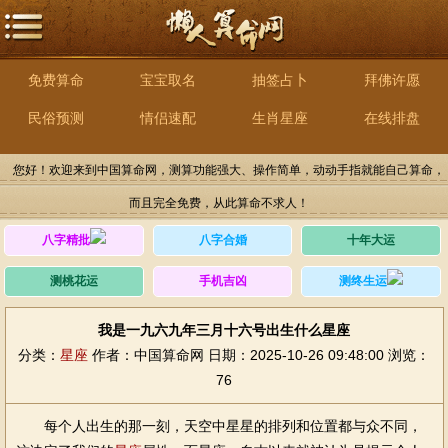
免费算命
宝宝取名
抽签占卜
拜佛许愿
民俗预测
情侣速配
生肖星座
在线排盘
您好！欢迎来到中国算命网，测算功能强大、操作简单，动动手指就能自己算命，
而且完全免费，从此算命不求人！
八字精批
八字合婚
十年大运
测桃花运
手机吉凶
测终生运
我是一九六九年三月十六号出生什么星座
分类：
星座
作者：中国算命网
日期：2025-10-26 09:48:00
浏览：
76
每个人出生的那一刻，天空中星星的排列和位置都与众不同，