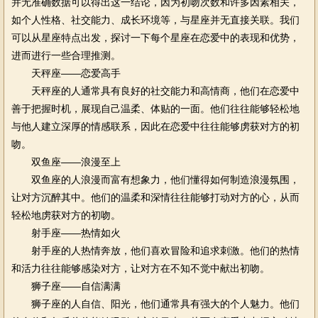
并无准确数据可以得出这一结论，因为初吻次数和许多因素相关，
如个人性格、社交能力、成长环境等，与星座并无直接关联。我们
可以从星座特点出发，探讨一下每个星座在恋爱中的表现和优势，
进而进行一些合理推测。
天秤座——恋爱高手
天秤座的人通常具有良好的社交能力和高情商，他们在恋爱中
善于把握时机，展现自己温柔、体贴的一面。他们往往能够轻松地
与他人建立深厚的情感联系，因此在恋爱中往往能够虏获对方的初
吻。
双鱼座——浪漫至上
双鱼座的人浪漫而富有想象力，他们懂得如何制造浪漫氛围，
让对方沉醉其中。他们的温柔和深情往往能够打动对方的心，从而
轻松地虏获对方的初吻。
射手座——热情如火
射手座的人热情奔放，他们喜欢冒险和追求刺激。他们的热情
和活力往往能够感染对方，让对方在不知不觉中献出初吻。
狮子座——自信满满
狮子座的人自信、阳光，他们通常具有强大的个人魅力。他们