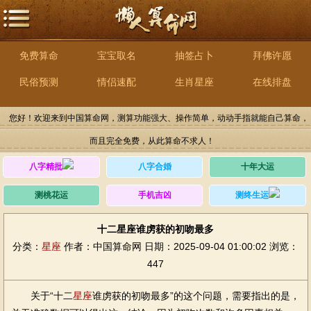
免费算命
宝宝取名
抽签占卜
拜佛许愿
民俗预测
情侣速配
生肖星座
在线排盘
您好！欢迎来到中国算命网，测算功能强大、操作简单，动动手指就能自己算命，
而且完全免费，从此算命不求人！
八字精批
八字合婚
十年大运
测桃花运
手机吉凶
测终生运
十二星座谁虏获的初吻最多
分类：
星座
作者：中国算命网
日期：2025-09-04 01:00:02
浏览：
447
关于“十二
星座
谁虏获的初吻最多”的这个问题，需要指出的是，