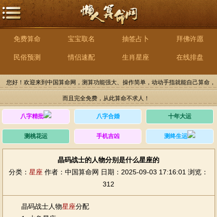
免费算命
宝宝取名
抽签占卜
拜佛许愿
民俗预测
情侣速配
生肖星座
在线排盘
您好！欢迎来到中国算命网，测算功能强大、操作简单，动动手指就能自己算命，
而且完全免费，从此算命不求人！
八字精批
八字合婚
十年大运
测桃花运
手机吉凶
测终生运
晶码战士的人物分别是什么星座的
分类：
星座
作者：中国算命网
日期：2025-09-03 17:16:01
浏览：
312
晶码战士人物
星座
分配