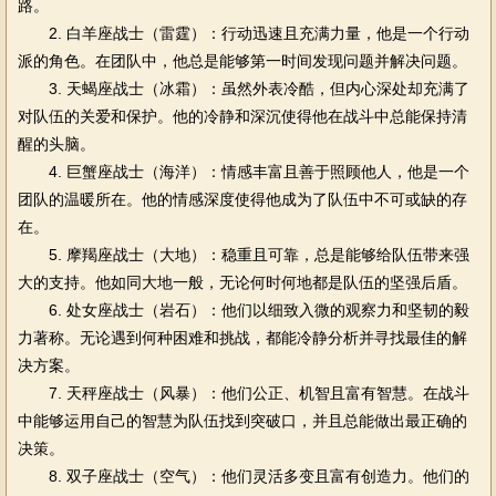
路。
2. 白羊座战士（雷霆）：行动迅速且充满力量，他是一个行动
派的角色。在团队中，他总是能够第一时间发现问题并解决问题。
3. 天蝎座战士（冰霜）：虽然外表冷酷，但内心深处却充满了
对队伍的关爱和保护。他的冷静和深沉使得他在战斗中总能保持清
醒的头脑。
4. 巨蟹座战士（海洋）：情感丰富且善于照顾他人，他是一个
团队的温暖所在。他的情感深度使得他成为了队伍中不可或缺的存
在。
5. 摩羯座战士（大地）：稳重且可靠，总是能够给队伍带来强
大的支持。他如同大地一般，无论何时何地都是队伍的坚强后盾。
6. 处女座战士（岩石）：他们以细致入微的观察力和坚韧的毅
力著称。无论遇到何种困难和挑战，都能冷静分析并寻找最佳的解
决方案。
7. 天秤座战士（风暴）：他们公正、机智且富有智慧。在战斗
中能够运用自己的智慧为队伍找到突破口，并且总能做出最正确的
决策。
8. 双子座战士（空气）：他们灵活多变且富有创造力。他们的