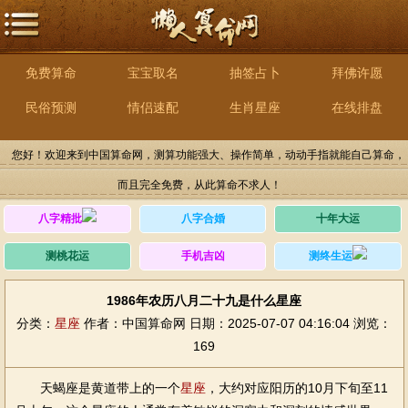
免费算命
宝宝取名
抽签占卜
拜佛许愿
民俗预测
情侣速配
生肖星座
在线排盘
您好！欢迎来到中国算命网，测算功能强大、操作简单，动动手指就能自己算命，
而且完全免费，从此算命不求人！
八字精批
八字合婚
十年大运
测桃花运
手机吉凶
测终生运
1986年农历八月二十九是什么星座
分类：
星座
作者：中国算命网
日期：2025-07-07 04:16:04
浏览：
169
天蝎座是黄道带上的一个
星座
，大约对应阳历的10月下旬至11