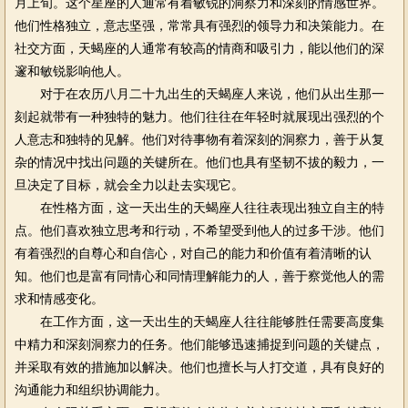
月上旬。这个星座的人通常有着敏锐的洞察力和深刻的情感世界。
他们性格独立，意志坚强，常常具有强烈的领导力和决策能力。在
社交方面，天蝎座的人通常有较高的情商和吸引力，能以他们的深
邃和敏锐影响他人。
对于在农历八月二十九出生的天蝎座人来说，他们从出生那一
刻起就带有一种独特的魅力。他们往往在年轻时就展现出强烈的个
人意志和独特的见解。他们对待事物有着深刻的洞察力，善于从复
杂的情况中找出问题的关键所在。他们也具有坚韧不拔的毅力，一
旦决定了目标，就会全力以赴去实现它。
在性格方面，这一天出生的天蝎座人往往表现出独立自主的特
点。他们喜欢独立思考和行动，不希望受到他人的过多干涉。他们
有着强烈的自尊心和自信心，对自己的能力和价值有着清晰的认
知。他们也是富有同情心和同情理解能力的人，善于察觉他人的需
求和情感变化。
在工作方面，这一天出生的天蝎座人往往能够胜任需要高度集
中精力和深刻洞察力的任务。他们能够迅速捕捉到问题的关键点，
并采取有效的措施加以解决。他们也擅长与人打交道，具有良好的
沟通能力和组织协调能力。