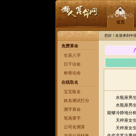
首页
您好！欢迎来到中
免费算命
生辰八字
日干论命
称骨论命
在线取名
宝宝取名
水瓶座男
姓名测试打分
水瓶座男
测字算命
能够冷静地分
笔画查字
天秤座女
公司名测算
天秤座女
生也非常注重
农历公历转换