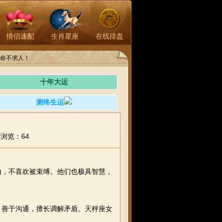
情侣速配
生肖星座
在线排盘
命不求人！
十年大运
测终生运
浏览：64
由，不喜欢被束缚。他们也极具智慧，
，善于沟通，擅长调解矛盾。天秤座女