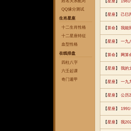
姓名关系配对
【
星座
】
19
QQ缘分测试
【
星座
】
己巳
生肖星座
十二生肖性格
【
算命
】
我能
十二星座特征
【
星座
】
一九
血型性格
在线排盘
【
算命
】
网算
四柱八字
【
星座
】
我的
六壬起课
奇门遁甲
【
星座
】
一九
【
星座
】
公历2
【
星座
】
199
【
星座
】
我2