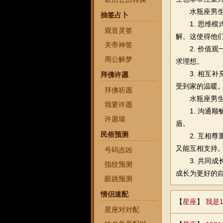
水瓶座男
抽签占卜
1. 思
观音灵签
解。这使得他
关帝神签
2. 价值观
周公解梦
求理想。
3. 相互补
拜佛许愿
受到家的温暖
拜佛祈愿
水瓶座男
我要许愿
1. 沟
许愿墙
盾。
民俗预测
2. 互相尊
又能互相支持
号码吉凶
3. 共同成
指纹预测
成长为更好的
眼跳预测
情侣速配
【
星座
】
我是
星座对对配