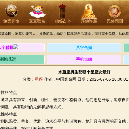
免费算命
宝宝取名
抽签占卜
拜佛许愿
民俗预测
国算命网，测算功能强大、操作简单，动动手指就能自己算命，而且完全免费，从此算
八字精批
八字合婚
测桃花运
手机吉凶
水瓶座男生配哪个星座女最好
分类：
星座
作者：中国算命网
日期：2025-07-05 18:00:01
生性格特点
生通常具有独立、创新、理性、善变等性格特点。他们思想开放，追求自
析问题，具有独特的见解和思考方式。
生性格特点
生则以温柔、善良、优雅、追求公平与和谐著称。她们具有强烈的正义感
外貌和品味，对生活有着高要求。