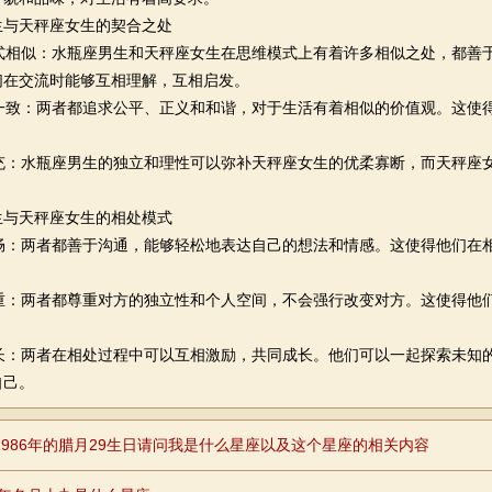
生与天秤座女生的契合之处
维模式相似：水瓶座男生和天秤座女生在思维模式上有着许多相似之处，都善
们在交流时能够互相理解，互相启发。
一致：两者都追求公平、正义和和谐，对于生活有着相似的价值观。这使
充：水瓶座男生的独立和理性可以弥补天秤座女生的优柔寡断，而天秤座
。
生与天秤座女生的相处模式
通顺畅：两者都善于沟通，能够轻松地表达自己的想法和情感。这使得他们在
重：两者都尊重对方的独立性和个人空间，不会强行改变对方。这使得他
。
长：两者在相处过程中可以互相激励，共同成长。他们可以一起探索未知
自己。
1986年的腊月29生日请问我是什么星座以及这个星座的相关内容