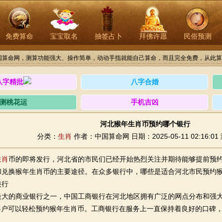
免费算命
宝宝取名
抽签占卜
拜佛许愿
民俗预测
国算命网，测算功能强大、操作简单，动动手指就能自己算命，而且完全免费，从此算
八字精批
八字合婚
测桃花运
手机吉凶
河北猴年生肖币预约哪个银行
分类：
生肖
作者：中国算命网
日期：2025-05-11 02:16:01
生肖
币的即将发行，河北省的市民们已经开始热烈关注并期待能够提前预
和兑换猴年生肖币的主要途径。在众多银行中，哪些是适合河北市民预约
银行
最大的商业银行之一，中国工商银行在河北地区拥有广泛的网点分布和强
，客户可以轻松预约猴年生肖币。工商银行在服务上一直保持着良好的口碑