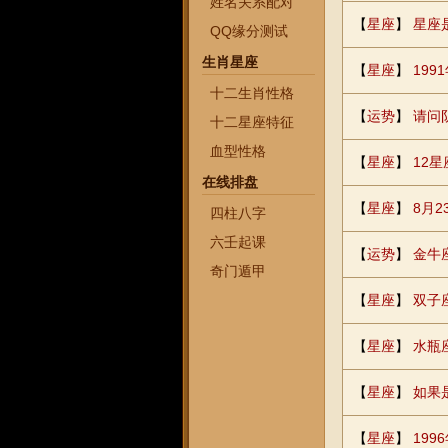
姓名关系配对
【
星座
】
星座
QQ缘分测试
生肖星座
【
星座
】
199
十二生肖性格
【
运势
】
请问
十二星座特征
血型性格
【
星座
】
12
在线排盘
【
星座
】
8月
四柱八字
六壬起课
【
运势
】
金牛
奇门遁甲
【
星座
】
双子
【
星座
】
水瓶
【
星座
】
如果
【
星座
】
19