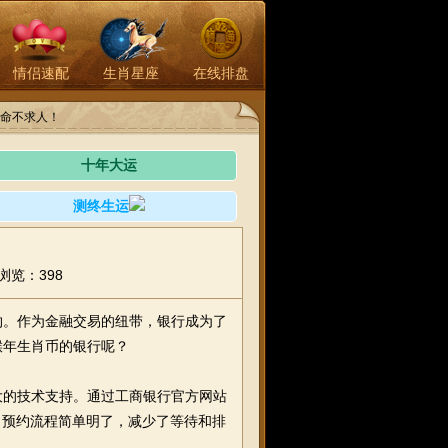
情侣速配
生肖星座
在线排盘
命不求人！
十年大运
测终生运
浏览：398
约。作为金融交易的纽带，银行成为了
猴年生肖币的银行呢？
大的技术支持。通过工商银行官方网站
，预约流程简单明了，减少了等待和排