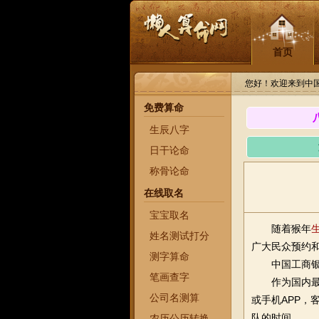
首页
您好！欢迎来到中
免费算命
生辰八字
日干论命
称骨论命
在线取名
宝宝取名
随着猴年
姓名测试打分
广大民众预约
测字算命
中国工商
笔画查字
作为国内
公司名测算
或手机APP
队的时间。
农历公历转换