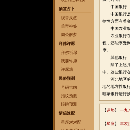
中国银行
抽签占卜
中国银行
观音灵签
捷性方面有着
关帝神签
中国农业
周公解梦
农业银行
程，还能享受
拜佛许愿
度。
拜佛祈愿
其他银行
我要许愿
除了上述
许愿墙
中。这些银行
民俗预测
河北地区
地的地方性银
号码吉凶
哪家银行进行
指纹预测
眼跳预测
【
运势
】
一九
情侣速配
星座对对配
【
星座
】
年农