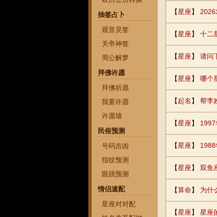
【
星座
】
20
抽签占卜
观音灵签
【
星座
】
十二
关帝神签
【
星座
】
请问
周公解梦
拜佛许愿
【
星座
】
哪个
拜佛祈愿
【
起名
】
帮李
我要许愿
许愿墙
【
星座
】
199
民俗预测
【
星座
】
198
号码吉凶
指纹预测
【
星座
】
双鱼
眼跳预测
情侣速配
【
算命
】
为什
星座对对配
【
星座
】
星座