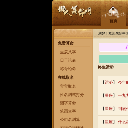
首页
您好！欢迎来到中
免费算命
生辰八字
日干论命
终生运势
称骨论命
在线取名
【
运势
】
今年
宝宝取名
姓名测试打分
【
星座
】
一九
测字算命
【
星座
】
到底
笔画查字
公司名测算
【
星座
】
什么
农历公历转换