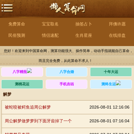
免费算命
宝宝取名
抽签占卜
拜佛许愿
民俗预测
情侣速配
生肖星座
在线排盘
您好！欢迎来到中国算命网，测算功能强大、操作简单，动动手指就能自己算命，
而且完全免费，从此算命不求人！
八字精批
八字合婚
十年大运
测桃花运
手机吉凶
测终生运
解梦
被蛇咬被鳄鱼追周公解梦
2026-08-01 12:16:06
周公解梦做梦梦到下面牙齿掉了一个
2026-08-01 07:16:04