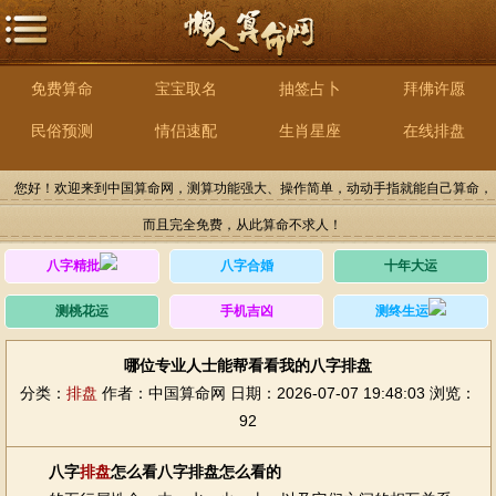
免费算命
宝宝取名
抽签占卜
拜佛许愿
民俗预测
情侣速配
生肖星座
在线排盘
您好！欢迎来到中国算命网，测算功能强大、操作简单，动动手指就能自己算命，
而且完全免费，从此算命不求人！
八字精批
八字合婚
十年大运
测桃花运
手机吉凶
测终生运
哪位专业人士能帮看看我的八字排盘
分类：
排盘
作者：中国算命网
日期：2026-07-07 19:48:03
浏览：
92
八字
排盘
怎么看八字排盘怎么看的