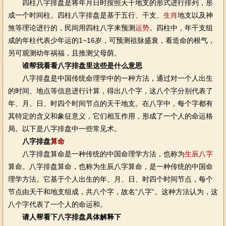
四柱八字排盘是将年月日时按照天干地支的形式进行排列，形
成一个时间柱。四柱八字排盘是基于五行、干支、
生肖
地支以及神
煞等理论进行的，民间用四柱八字来预测
运势
。四柱中，年干支组
成的年柱代表少年运的1~16岁，可预测祖脉盛衰，看造命的根气，
另可观测幼年祸福，且推测父母荫。
谁帮我看看八字排盘里这些是什么意思
八字排盘是中国传统命理学中的一种方法，通过对一个人出生
的时间、地点等信息进行计算，得出八个字，这八个字分别代表了
年、月、日、时四个时间节点的天干地支。在八字中，每个字都有
其特定的含义和象征意义，它们相互作用，形成了一个人的命运格
局。以下是八字排盘中一些常见术。
八字排盘
算命
八字排盘算命是一种传统的中国命理学方法，也称为
生辰八字
算命。八字排盘算命，也称为生辰八字算命，是一种传统的中国命
理学方法。它基于个人出生的年、月、日、时四个时间节点，每个
节点由天干和地支组成，共八个字，故名“八字”。这种方法认为，这
八个字代表了一个人的命运和。
请人帮看下八字排盘具体解释下