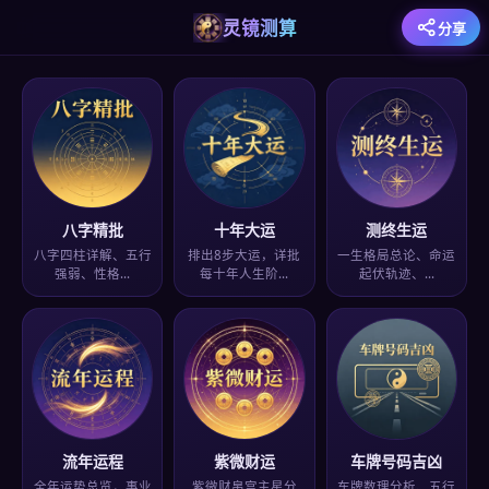
灵镜测算
分享
八字精批
十年大运
测终生运
八字四柱详解、五行
排出8步大运，详批
一生格局总论、命运
强弱、性格…
每十年人生阶…
起伏轨迹、…
流年运程
紫微财运
车牌号码吉凶
全年运势总览，事业
紫微财帛宫主星分
车牌数理分析、五行