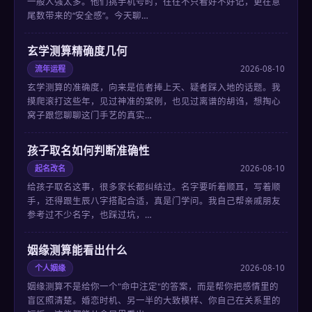
一般人强太多。他们挑手机号时，往往不只看好不好记，更在意
尾数带来的“安全感”。今天聊…
玄学测算精确度几何
流年运程
2026-08-10
玄学测算的准确度，向来是信者捧上天、疑者踩入地的话题。我
摸爬滚打这些年，见过神准的案例，也见过离谱的胡诌，想掏心
窝子跟您聊聊这门手艺的真实…
孩子取名如何判断准确性
起名改名
2026-08-10
给孩子取名这事，很多家长都纠结过。名字要听着顺耳，写着顺
手，还得跟生辰八字搭配合适，真是门学问。我自己帮亲戚朋友
参考过不少名字，也踩过坑，…
姻缘测算能看出什么
个人姻缘
2026-08-10
姻缘测算不是给你一个"命中注定"的答案，而是帮你把感情里的
盲区照清楚。婚恋时机、另一半的大致模样、你自己在关系里的