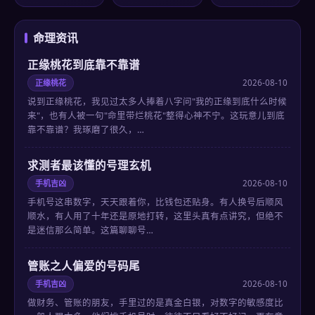
命理资讯
正缘桃花到底靠不靠谱
正缘桃花
2026-08-10
说到正缘桃花，我见过太多人捧着八字问"我的正缘到底什么时候
来"，也有人被一句"命里带烂桃花"整得心神不宁。这玩意儿到底
靠不靠谱？我琢磨了很久，…
求测者最该懂的号理玄机
手机吉凶
2026-08-10
手机号这串数字，天天跟着你，比钱包还贴身。有人换号后顺风
顺水，有人用了十年还是原地打转，这里头真有点讲究，但绝不
是迷信那么简单。这篇聊聊号…
管账之人偏爱的号码尾
手机吉凶
2026-08-10
做财务、管账的朋友，手里过的是真金白银，对数字的敏感度比