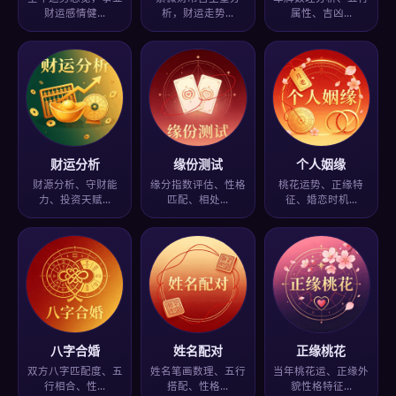
财运感情健…
析，财运走势…
属性、吉凶…
财运分析
缘份测试
个人姻缘
财源分析、守财能
缘分指数评估、性格
桃花运势、正缘特
力、投资天赋…
匹配、相处…
征、婚恋时机…
八字合婚
姓名配对
正缘桃花
双方八字匹配度、五
姓名笔画数理、五行
当年桃花运、正缘外
行相合、性…
搭配、性格…
貌性格特征…