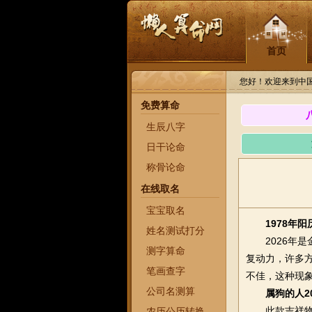
首页
您好！欢迎来到中
免费算命
生辰八字
日干论命
称骨论命
在线取名
宝宝取名
1978年阳
姓名测试打分
2026年是金
测字算命
复动力，许多
笔画查字
不佳，这种现
公司名测算
属狗的人2
此款吉祥物在
农历公历转换