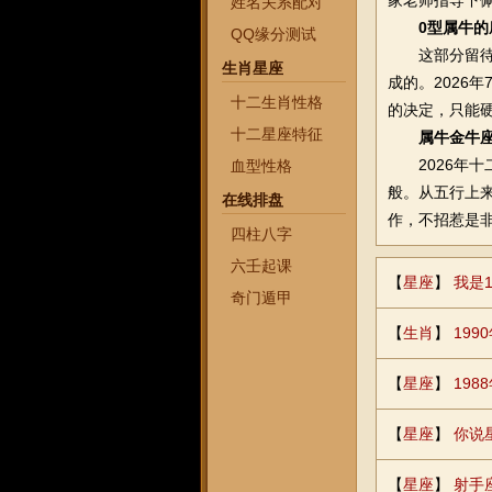
家老师指导下
姓名关系配对
0型属牛的
QQ缘分测试
这部分留待2
生肖星座
成的。2026
十二生肖性格
的决定，只能硬
十二星座特征
属牛金牛座
2026年十二生
血型性格
般。从五行上
在线排盘
作，不招惹是
四柱八字
六壬起课
【
星座
】
我是
奇门遁甲
【
生肖
】
19
【
星座
】
19
【
星座
】
你说
【
星座
】
射手