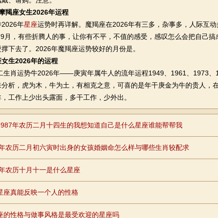
佩戴、请购。注意。
摩羯座女生2026年运程
026年
星座
运势时再详解。魔羯座在2026年有三多，杂事多，人际互
年79月，有些折腾人的事，让你有不平，不值的感受，感叹怎么会把自己
撑下去了。2026年魔羯座运势较好的月份是。
女生2026年的运程
肖运势牛2026年——庚寅年属牛人的流年运程1949、1961、1973、
来分析，虎为木，牛为土，有相克之意，可喜的是年干庚金为牛的贵人，
非，工作上少出头露面，多干工作，少外出。
1987年农历二月十四生的我想知道自己是什么星座谁能帮帮我
90年农历二月初六寅时出身的女孩婚姻命怎么样与哪些生肖较配求
88年农历十月十一是什么星座
星座真能反映一个人的性格
座的性格与做事风格是最受欢迎的星座吗