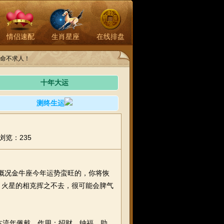
情侣速配
生肖星座
在线排盘
命不求人！
十年大运
测终生运
浏览：235
整体概况金牛座今年运势蛮旺的，你将恢
。火星的相克挥之不去，很可能会脾气
鸡在本流年佩戴。作用：招财、纳福、助