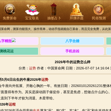
免费算命
宝宝取名
抽签占卜
拜佛许愿
民俗预测
国算命网，测算功能强大、操作简单，动动手指就能自己算命，而且完全免费，从此算
八字精批
八字合婚
测桃花运
手机吉凶
2026年牛的运势怎么样
分类：
运势
作者：中国算命网
日期：2026-07-07 14:16:04
历5月6日出生的牛座2026年
运势
牛座向外拓展、开敞心胸的一年。有效日期：2026010120261231
方面显得有作为。其实是躁动因子催促你，甚至是焦虑，想做点什么的心
象直到下半年才较为消退。木星带给。
026年
运程
2026年适合四库的
生肖
属龙“辰”、狗“戌”、羊“未”、牛“丑”和生肖