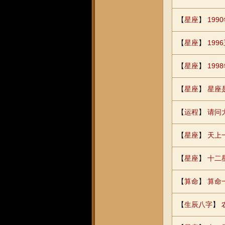
【
星座
】
199
【
星座
】
19
【
星座
】
199
【
星座
】
星座
【
运程
】
请问
【
星座
】
天上
【
星座
】
十二
【
算命
】
算命
【
生辰八字
】