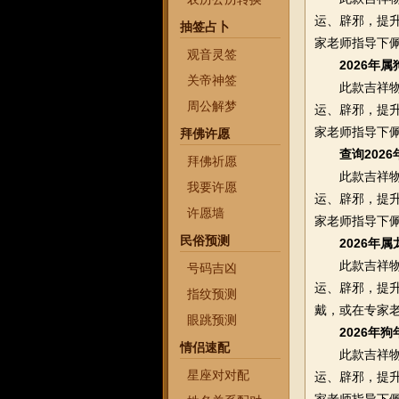
运、辟邪，提
抽签占卜
家老师指导下
观音灵签
2026年
关帝神签
此款吉祥物在2
周公解梦
运、辟邪，提
家老师指导下
拜佛许愿
查询202
拜佛祈愿
此款吉祥物在2
我要许愿
运、辟邪，提
许愿墙
家老师指导下
民俗预测
2026年
此款吉祥物在2
号码吉凶
运、辟邪，提升
指纹预测
戴，或在专家
眼跳预测
2026年
情侣速配
此款吉祥物在2
星座对对配
运、辟邪，提