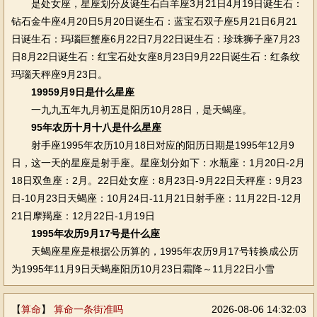
是处女座，星座划分及诞生石白羊座3月21日4月19日诞生石：
钻石金牛座4月20日5月20日诞生石：蓝宝石双子座5月21日6月21
日诞生石：玛瑙巨蟹座6月22日7月22日诞生石：珍珠狮子座7月23
日8月22日诞生石：红宝石处女座8月23日9月22日诞生石：红条纹
玛瑙天秤座9月23日。
19959月9日是什么星座
一九九五年九月初五是阳历10月28日，是天蝎座。
95年农历十月十八是什么星座
射手座1995年农历10月18日对应的阳历日期是1995年12月9
日，这一天的星座是射手座。星座划分如下：水瓶座：1月20日-2月
18日双鱼座：2月。22日处女座：8月23日-9月22日天秤座：9月23
日-10月23日天蝎座：10月24日-11月21日射手座：11月22日-12月
21日摩羯座：12月22日-1月19日
1995年农历9月17号是什么座
天蝎座星座是根据公历算的，1995年农历9月17号转换成公历
为1995年11月9日天蝎座阳历10月23日霜降～11月22日小雪
【
算命
】
算命一条街准吗
2026-08-06 14:32:03