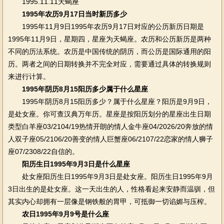
1995.11.11天蝎座
1995年农历9月17日当时新历多少
1995年11月9日1995年农历9月17日对应的公历新历日期是
1995年11月9日，星期四，星座为天蝎座。农历和公历新历是两种
不同的历法系统。农历是中国传统的阴历，而公历是国际通用的阳
历。两者之间的日期转换并不完全对应，需要通过具体的转换规则
来进行计算。
1995年阴历8月15阳历多少属于什么星座
1995年阴历8月15阳历多少？属于什么星座？阳历是9月9日，
是处女座。你可查汉典万年历。星座是按阳历划分的星座出生日期
类型白羊座03/2104/19热情开朗的情人金牛座04/2026/20奔放的情
人双子座05/2106/20善变的情人巨蟹座06/2107/22恋家的情人狮子
座07/2308/22自信的。
阳历生日1995年9月3日是什么星座
处女座阳历生日1995年9月3日是处女座。阳历生日1995年9月
3日出生的是处女座。这一天出生的人，性格看起来安静而温驯，但
其实内心却拥有一层像是钢铁般的胃甲，可抵御一切谄媚与压榨。
农日1995年9月9号是什么座