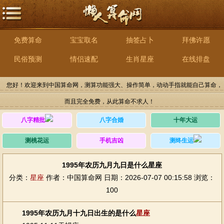
免费算命
宝宝取名
抽签占卜
拜佛许愿
民俗预测
情侣速配
生肖星座
在线排盘
您好！欢迎来到中国算命网，测算功能强大、操作简单，动动手指就能自己算命，
而且完全免费，从此算命不求人！
八字精批
八字合婚
十年大运
测桃花运
手机吉凶
测终生运
1995年农历九月九日是什么星座
分类：
星座
作者：中国算命网
日期：2026-07-07 00:15:58
浏览：
100
1995年农历九月十九日出生的是什么
星座