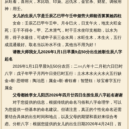
从旺看，喜用火，木比劫、印枭。忌仇水，金官杀、财星。调候用
神：用壬。
女儿的生辰八字是壬辰乙巳甲午壬申烦劳大师能否算算她四柱
女命：壬辰乙巳甲午壬申。月令巳火，日支午火，地支火旺金
死；壬干不得令，甲、乙木泄气，时干壬水坐印支相助，以水为
用，得子水最佳，可成申子辰三会水局；水旺生木，木生火，五行
成流通最好。取名当以补水不佳，其他当不用为好！
请教大师我女儿2026年1月1日早晨9点50分出生姓靳生辰八字
起名
2026年1月1日早晨9点50分农历：二○○八年十二月初六日巳时
八字：戊子年甲子月丙午日癸巳时五行：土水木水火火水火五行缺
金○靳·思镕镕：陶冶思：属金○靳·睿钰睿：智慧钰：珍宝睿字五行
属金
父母都姓李女儿阳历2026年四月廿四日生按生辰八字起名谢谢
对于您提供的信息，根据传统的命名习俗和八字命理学，可以
为您提供一些基本的命名建议。但请注意，真正的个性化命名还需
要结合具体的出生时间和地点，以及父母的期望和喜好来综合考
虑。分析八字：根据您提供的女儿的出生日期2026年4月24日，首