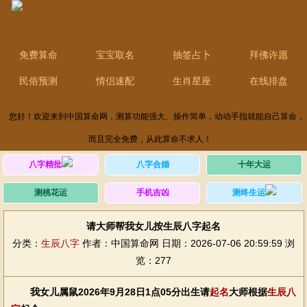
免费算命
宝宝取名
抽签占卜
拜佛许愿
民俗预测
情侣速配
生肖星座
在线排盘
您好！欢迎来到中国算命网，测算功能强大、操作简单，动动手指就能自己算命，
而且完全免费，从此算命不求人！
八字精批
八字合婚
十年大运
测桃花运
手机吉凶
测终生运
请大师帮我女儿按生辰八字起名
分类：
生辰八字
作者：中国算命网
日期：2026-07-06 20:59:59
浏
览：277
我女儿属鼠2026年9月28日1点05分出生请
起名
大师根据
生辰八