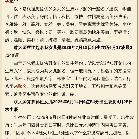
字
起个
以下是根据您提供的女儿的生辰八字起的一些名字建议：李佳
怡：佳，表示美，好的；怡，和悦、愉快。佳怡寓意为美丽快乐。
李雅婷：雅，高雅、文雅；婷，美好。雅婷寓意为优雅美好。李欣
妍：欣，快乐、喜悦；妍，美丽。欣妍寓意为快乐美丽。李婉清：
婉，温顺、柔和；清，纯洁、清澈。婉清寓意为温。
请大师帮忙起名我女儿是2026年7月19日出生农历6月17凌晨3
点40请
由于开求者未提供其女儿的出生年份，所以无法得知其女儿的
生辰八字，故无法为其女儿起名。但一般情况下，起名字的方法有
以下几种：根据生辰八字：根据宝宝出生的时间和地点，结合五行
八字来
取名
。这种方法需要考虑到天干地支、五行相生相克等因
素，通常需要请教专业的命理师。结。
求大师算算孙姓女儿2026年6月14日4点54分出生农历4月25日
求生辰
出生公历：2026年6月14日4时54分北京时间，星期四。出生农
历：壬辰年闰四月廿五日寅时。杀比日元才坤造壬丙丙庚日空寅、
卯。1囚水1休木4旺火1相土1死金八字什么都没有缺日元极旺，以