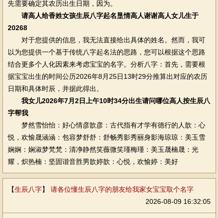
先需要确定其农历出生日期，因为。
请高人给香姓女孩生辰八字起名垦情高人谢谢高人女儿生于
20268
对于您提供的信息，我无法直接给出具体的姓名。然而，我可
以为您提供一个基于传统八字起名法的思路，您可以根据这个思路
结合更多个人化因素来考虑宝宝的名字。分析八字：首先，需要根
据宝宝出生的时间公历2026年8月25日13时29分推算出对应的农历
日期和具体时辰，并据此得出。
我女儿2026年7月2日上午10时34分出生请问哪位高人按生辰八
字帮我
梦然雪怡怡：好心情彦歆彦：古代指有才学有德行的人歆：心
悦，欢愉晟涵涵：包容梦舒舒：舒畅秀影秀丽身影海琼琼：美玉雪
娴娴：娴淑梦梵梵：清净静然笑薇微笑瑾梅瑾：美玉晟楠晟：光
耀，炽热楠：坚固谐音胜男歆婷歆：心悦，欢愉婷：美好
【
生辰八字
】
请各位懂生辰八字的朋友给我家女宝宝取个名字
2026-08-09 16:32:05