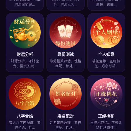
财运感情健…
析，财运走势…
属性、吉凶…
财运分析
缘份测试
个人姻缘
财源分析、守财能
缘分指数评估、性格
桃花运势、正缘特
力、投资天赋…
匹配、相处…
征、婚恋时机…
八字合婚
姓名配对
正缘桃花
双方八字匹配度、五
姓名笔画数理、五行
当年桃花运、正缘外
行相合、性…
搭配、性格…
貌性格特征…