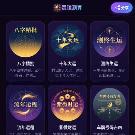
灵镜测算
分享
八字精批
十年大运
测终生运
八字四柱详解、五行
排出8步大运，详批
一生格局总论、命运
强弱、性格…
每十年人生阶…
起伏轨迹、…
流年运程
紫微财运
车牌号码吉凶
全年运势总览，事业
紫微财帛宫主星分
车牌数理分析、五行