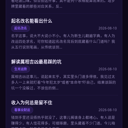
看吃饭口味。但合拍这件事，真不是列个表格能算出来的。塔罗
牌里藏着的那些对应关系，反…
起名改名能看出什么
起名改名
2026-08-10
名字这事，说大不大说小不小。有人为新生儿翻遍字典，有人为
改运四处求名，可你知道起名改名背后到底藏着什么门道吗？我
从五行说到笔画，从传统谈到…
解读属相吉凶最易踩的坑
生肖运势
2026-08-10
属相吉凶这事儿，说起来玄乎，其实里头门道多得很。我见过太
多人一上来就盯着“今年犯太岁”或者“本命年”吓自己，结果该踩的
坑一个没躲过，不该信的倒…
收入为何总是留不住
看事业财运
2026-08-10
钱到手里还没捂热乎就没了，这事儿搁谁身上都堵心。有人说是
赚得少，有人怪花得多，可细琢磨，里头藏着不少门道。今儿咱