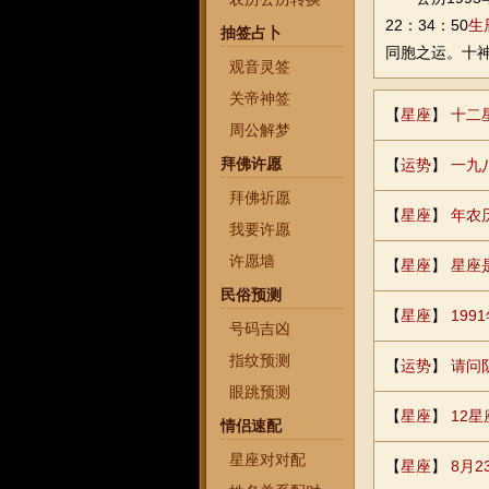
22：34：50
生
抽签占卜
同胞之运。十
观音灵签
关帝神签
【
星座
】
十二
周公解梦
拜佛许愿
【
运势
】
一九
拜佛祈愿
【
星座
】
年农
我要许愿
许愿墙
【
星座
】
星座
民俗预测
【
星座
】
199
号码吉凶
指纹预测
【
运势
】
请问
眼跳预测
【
星座
】
12
情侣速配
星座对对配
【
星座
】
8月