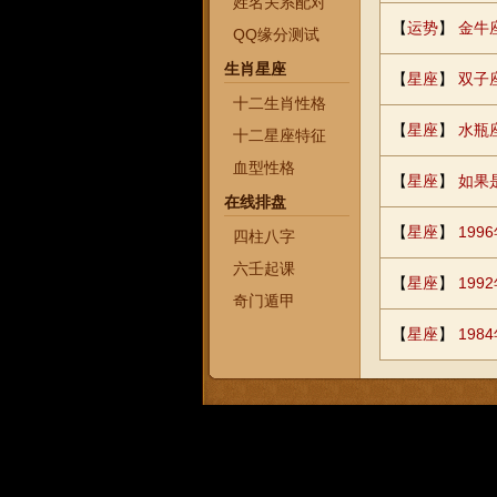
姓名关系配对
【
运势
】
金牛
QQ缘分测试
生肖星座
【
星座
】
双子
十二生肖性格
【
星座
】
水瓶
十二星座特征
血型性格
【
星座
】
如果
在线排盘
【
星座
】
19
四柱八字
六壬起课
【
星座
】
19
奇门遁甲
【
星座
】
198