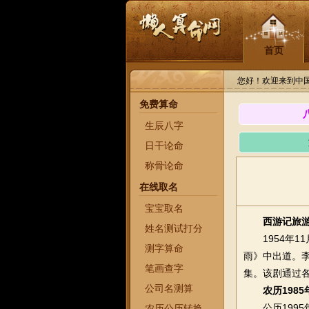
首页
您好！欢迎来到中
免费算命
生辰八字
日干论命
称骨论命
在线取名
宝宝取名
西游记旅
姓名测试打分
1954年11
测字算命
雨》中出道。李
笔画查字
集。该剧通过
公司名测算
农历198
公历1995年
农历公历转换