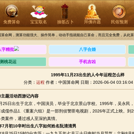
免费算命
宝宝取名
抽签占卜
拜佛许愿
民俗预测
国算命网，测算功能强大、操作简单，动动手指就能自己算命，而且完全免费，从此算
八字精批
八字合婚
测桃花运
手机吉凶
1995年11月23出生的人今年运程怎么样
分类：
运程
作者：中国算命网
日期：2026-06-04 03:16:04
游主题活动西游记内容
月25日出生于北京，中国演员，毕业于北京景山学校。1995年，吴永民
成儒作品1.《重案六组》是一部刑侦警匪电视剧，2026年正式上映。到2
各类案件，通过感人至深的真情。
5年7月初10辛时出生八字如何姓名阮清清男
8月25日15时0分农历：一九九五年七月三十日申时当月节气：立秋8月8日