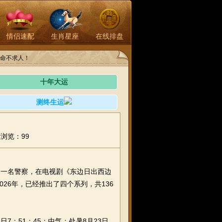
情侣速配
生肖星座
在线排盘
命不求人！
十年大运
测终生运
浏览：99
，一名警察，在电视剧《东边日出西边
026年，已经推出了四个系列，共136
7：51：45；中气：处暑8月23日