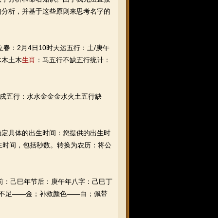
的分析，并基于这些原则来思考名字的
立春：2月4日10时天运五行：土/庚午
木木土木
生肖
：马五行不缺五行统计：
丙戌五行：水水金金金水火土五行缺
定具体的出生时间：您提供的出生时
出生时间，包括秒数。转换为农历：将公
节前：己巳年节后：庚午年八字：己巳丁
行不足——金；补救颜色——白；佩带