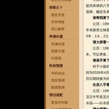
提供具体的八
抽签占卜
选择。确定生
观音灵签
谁帮我算
关帝神签
公历：1990
周公解梦
辛未路旁土纳
3木，1火，2
拜佛许愿
请大师看
拜佛祈愿
公历：1983
我要许愿
木。可以养鱼，1
许愿墙
请高手算
民俗预测
对于小孩的生
间为2026年
号码吉凶
历日期转换为
指纹预测
生辰八字
眼跳预测
公历：1990
情侣速配
丑壬午甲辰五
星座对对配
水晶——白水