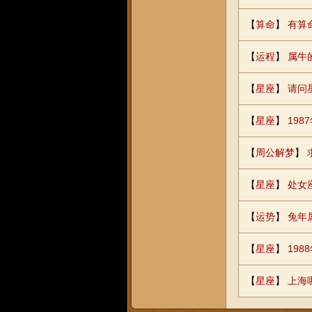
【
算命
】
有算
【
运程
】
属牛
【
星座
】
请问
【
星座
】
198
【
周公解梦
】
【
星座
】
处女
【
运势
】
兔年
【
星座
】
198
【
星座
】
上海