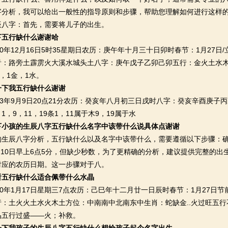
字分析，我可以给出一般性的指导原则和步骤，帮助您理解如何进行这样
辰八字：首先，需要将儿子的出生。
下五行缺什么谢谢哈
年12月16日5时35星期日农历：庚午年十月三十日卯时春节：1月27日/
音：路旁土霹雳火大溪水城头土八字：庚午戊子乙卯己卯五行：金火土水
土，1金，1水。
一下我五行缺什么谢谢
年9月9日20点21分农历：癸亥年八月初三日戌时八字：癸亥辛酉庚子
，9，11，19条1，11属于木9，19属于水
下小孩的生辰八字五行缺什么名字中该带什么说具体点谢谢
辰八字分析，五行缺什么以及名字中该带什么，需要遵循以下步骤：确
4月10日早上6点5分，但缺少秒数，为了更精确的分析，建议提供完整的
对应的农历日期。这一步骤对于八。
看五行缺什么适合佩带什么水晶
年1月17日星期三7点农历：己巳年十二月廿一日辰时春节：1月27日
行：土火火土水火木土方位：中南南中北南东中生肖：蛇缺金..火过旺五
晶五行过盛——火；补救。