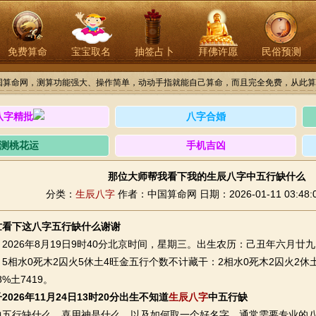
免费算命
宝宝取名
抽签占卜
拜佛许愿
民俗预测
国算命网，测算功能强大、操作简单，动动手指就能自己算命，而且完全免费，从此算
八字精批
八字合婚
测桃花运
手机吉凶
那位大师帮我看下我的生辰八字中五行缺什么
分类：
生辰八字
作者：中国算命网
日期：2026-01-11 03:48:
忙看下这八字五行缺什么谢谢
26年8月19日9时40分北京时间，星期三。出生农历：己丑年六月廿
5相水0死木2囚火5休土4旺金五行个数不计藏干：2相水0死木2囚火2休土2
.8%土7419。
2026年11月24日13时20分出生不知道
生辰八字
中五行缺
行缺什么、喜用神是什么，以及如何取一个好名字，通常需要专业的八