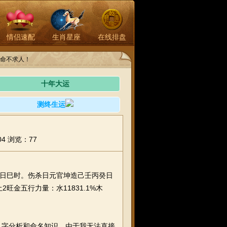
情侣速配
生肖星座
在线排盘
命不求人！
十年大运
测终生运
04
浏览：77
九日巳时。伤杀日元官坤造己壬丙癸日
旺金五行力量：水11831.1%木
字分析和命名知识。由于我无法直接