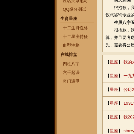
请大师测
姓名关系配对
很抱歉，我无
QQ缘分测试
议您咨询专业
生肖星座
生辰八字五
十二生肖性格
很抱歉，我无
十二星座特征
算，并且要考
先，需要将公
血型性格
在线排盘
【
星座
】
我的
四柱八字
六壬起课
【
星座
】
一九
奇门遁甲
【
星座
】
公历2
【
星座
】
199
【
星座
】
我2
【
星座
】
sta