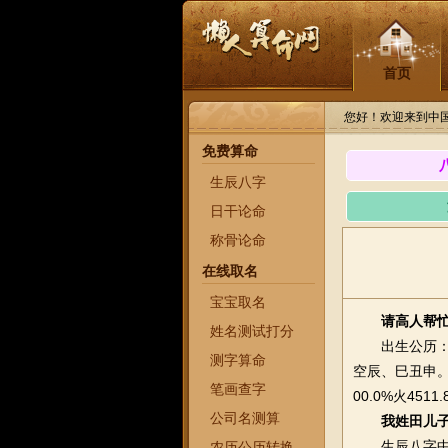
首页
您好！欢迎来到中
免费算命
生辰八字
日干论命
称骨论命
在线取名
宝宝取名
请高人帮
姓名测试打分
出生公历：20
测字算命
空辰、巳丑申。
笔画查字
00.0%火4511
公司名测算
我姓田儿子
生辰八字中五
农历公历转换