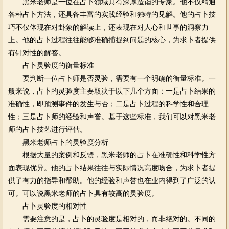
黑米老师是一位在占卜领域具有深厚造诣的专家。他不仅精通
各种占卜方法，还具备丰富的实践经验和独特的见解。他的占卜技
巧不仅体现在对卦象的解读上，还表现在对人心和世事的洞察力
上。他的占卜过程往往能够准确捕捉到问题的核心，为求卜者提供
有针对性的解答。
占卜灵验度的衡量标准
要判断一位占卜师是否灵验，需要有一个明确的衡量标准。一
般来说，占卜的灵验度主要取决于以下几个方面：一是占卜结果的
准确性，即预测事件的发生与否；二是占卜过程的科学性和合理
性；三是占卜师的经验和声誉。基于这些标准，我们可以对黑米老
师的占卜技艺进行评估。
黑米老师占卜的灵验度分析
根据大量的案例和反馈，黑米老师的占卜在准确性和科学性方
面表现优异。他的占卜结果往往与实际情况高度吻合，为求卜者提
供了有力的指导和帮助。他的经验和声誉也在业内得到了广泛的认
可。可以说黑米老师的占卜具有较高的灵验度。
占卜灵验度的相对性
需要注意的是，占卜的灵验度是相对的，而非绝对的。不同的