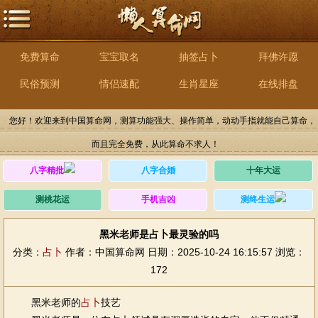
免费算命
宝宝取名
抽签占卜
拜佛许愿
民俗预测
情侣速配
生肖星座
在线排盘
您好！欢迎来到中国算命网，测算功能强大、操作简单，动动手指就能自己算命，
而且完全免费，从此算命不求人！
八字精批
八字合婚
十年大运
测桃花运
手机吉凶
测终生运
黑米老师是占卜最灵验的吗
分类：
占卜
作者：中国算命网
日期：2025-10-24 16:15:57
浏览：
172
黑米老师的
占卜
技艺