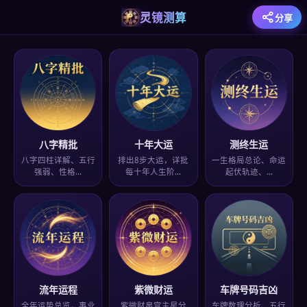
灵镜测算
分享
八字精批
十年大运
测终生运
八字四柱详解、五行
排出8步大运，详批
一生格局总论、命运
强弱、性格…
每十年人生阶…
起伏轨迹、…
流年运程
紫微财运
车牌号码吉凶
全年运势总览，事业
紫微财帛宫主星分
车牌数理分析、五行