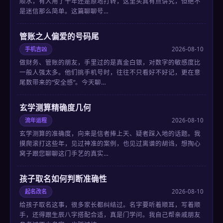
顺水，有人用了十年还是原地打转，这里头真有点讲究，但绝不
是迷信那么简单。这篇聊聊号…
管账之人偏爱的号码尾
手机吉凶
2026-08-10
做财务、管账的朋友，手里过的是真金白银，对数字的敏感度比
一般人强太多。他们挑手机号时，往往不只看好不好记，更在意
尾数带来的“安全感”。今天聊…
玄学测算精确度几何
流年运程
2026-08-10
玄学测算的准确度，向来是信者捧上天、疑者踩入地的话题。我
摸爬滚打这些年，见过神准的案例，也见过离谱的胡诌，想掏心
窝子跟您聊聊这门手艺的真实…
孩子取名如何判断准确性
起名改名
2026-08-10
给孩子取名这事，很多家长都纠结过。名字要听着顺耳，写着顺
手，还得跟生辰八字搭配合适，真是门学问。我自己帮亲戚朋友