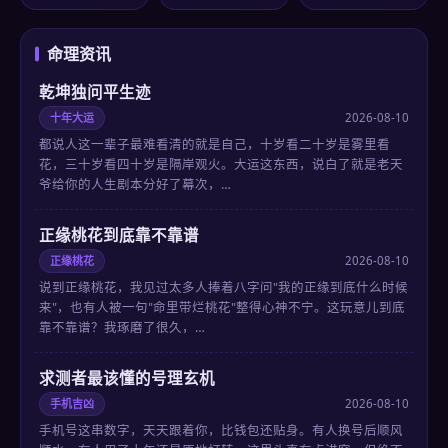
命理资讯
乾坤独问平生迹
十年大运
2026-08-10
都说人这一辈子最难看清的就是自己，十岁看二十岁是雾里看
花，三十岁看四十岁是隔岸观火。大运这东西，说白了就是老天
爷给你的人生剧本分好了幕次，…
正缘桃花到底靠不靠谱
正缘桃花
2026-08-10
说到正缘桃花，我见过太多人捧着八字问"我的正缘到底什么时候
来"，也有人被一句"命里带烂桃花"整得心神不宁。这玩意儿到底
靠不靠谱？我琢磨了很久，…
求测者最该懂的号理玄机
手机吉凶
2026-08-10
手机号这串数字，天天跟着你，比钱包还贴身。有人换号后顺风