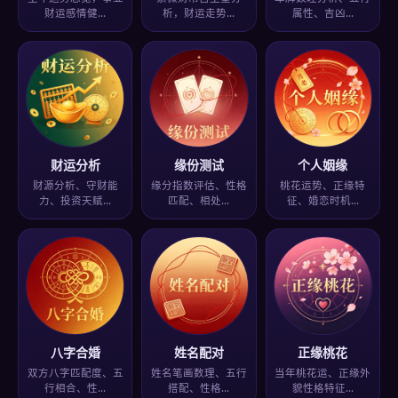
财运感情健…
析，财运走势…
属性、吉凶…
财运分析
缘份测试
个人姻缘
财源分析、守财能
缘分指数评估、性格
桃花运势、正缘特
力、投资天赋…
匹配、相处…
征、婚恋时机…
八字合婚
姓名配对
正缘桃花
双方八字匹配度、五
姓名笔画数理、五行
当年桃花运、正缘外
行相合、性…
搭配、性格…
貌性格特征…