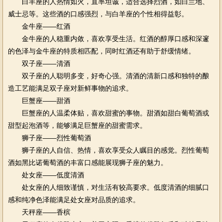
白羊座的人热情如火，直率坦诚，适合选择烈酒，如白兰地、
威士忌等。这些酒的口感强烈，与白羊座的个性相得益彰。
金牛座——红酒
金牛座的人稳重内敛，喜欢享受生活。红酒的醇厚口感和深邃
的色泽与金牛座的特质相匹配，同时红酒还有助于舒缓情绪。
双子座——清酒
双子座的人聪明多变，好奇心强。清酒的清新口感和独特的酿
造工艺能满足双子座对新鲜事物的追求。
巨蟹座——甜酒
巨蟹座的人温柔体贴，喜欢甜蜜的事物。甜酒如甜白葡萄酒或
甜型起泡酒等，能够满足巨蟹座的甜蜜需求。
狮子座——烈性葡萄酒
狮子座的人自信、热情，喜欢享受众人瞩目的感觉。烈性葡萄
酒如黑比诺葡萄酒的丰富口感能展现狮子座的魅力。
处女座——低度清酒
处女座的人细致谨慎，对生活有较高要求。低度清酒的细腻口
感和纯净色泽能满足处女座对品质的追求。
天秤座——香槟