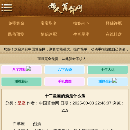
免费算命
宝宝取名
抽签占卜
拜佛许愿
民俗预测
情侣速配
生肖星座
在线排盘
您好！欢迎来到中国算命网，测算功能强大、操作简单，动动手指就能自己算命，
而且完全免费，从此算命不求人！
八字精批
八字合婚
十年大运
测桃花运
手机吉凶
测终生运
十二星座的酒是什么酒
分类：
星座
作者：中国算命网
日期：2025-09-03 22:48:07
浏览：
219
白羊座——烈酒