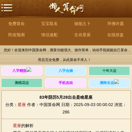
免费算命
宝宝取名
抽签占卜
拜佛许愿
民俗预测
情侣速配
生肖星座
在线排盘
您好！欢迎来到中国算命网，测算功能强大、操作简单，动动手指就能自己算命，
而且完全免费，从此算命不求人！
八字精批
八字合婚
十年大运
测桃花运
手机吉凶
测终生运
83年阴历5月28出去是啥星座
分类：
星座
作者：中国算命网
日期：2025-09-03 00:00:02
浏览：
286
星座
的解析