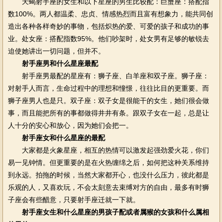
天蝎射手座的女生和以下星座的男生比较配：巨蟹座：搭配指
数100%。两人都温柔、忠贞、情感热烈而且富有想象力，能共同创
造出各种各样奇妙的事物，包括炽热的爱、可爱的孩子和成功的事
业。处女座：搭配指数95%。他们吵架时，处女男有足够的敏锐去
迫使她讲出一切问题，但并不。
射手座男和什么星座最配
射手座男最配的星座有：狮子座、白羊座和双子座。狮子座：
对射手人而言，生命过程中的理想和憧憬，往往比目的更重要。而
狮子座男人也是只。双子座：双子女是很能干的女生，她们很会做
事，而且能把所有的事都做得井井有条。跟双子女在一起，总是让
人十分的安心和放心，因为她们会把一。
射手座女和什么星座的最配
大家都是火象星座，相互的热情可以激发起强劲爱火花，你们
易一见钟情。但更重要的是在火热缠绵之后，如何把这种关系维持
到永远。拍拖的时候，当然大家都开心，也没什么压力，彼此都是
乐观的人，又喜欢玩，不会太刻意去束缚对方的自由，最多有时狮
子座会有些醋意，只要射手座迁就一下就。
射手座女生和什么星座的男孩子配或者属猴的女孩和什么属相