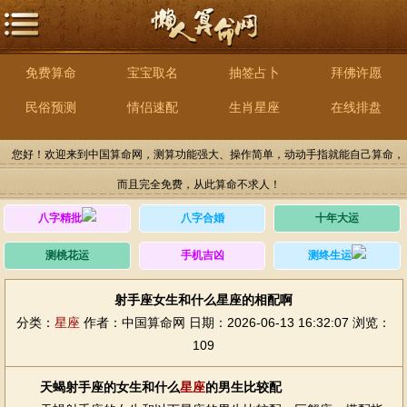
免费算命
宝宝取名
抽签占卜
拜佛许愿
民俗预测
情侣速配
生肖星座
在线排盘
您好！欢迎来到中国算命网，测算功能强大、操作简单，动动手指就能自己算命，
而且完全免费，从此算命不求人！
八字精批
八字合婚
十年大运
测桃花运
手机吉凶
测终生运
射手座女生和什么星座的相配啊
分类：
星座
作者：中国算命网
日期：2026-06-13 16:32:07
浏览：
109
天蝎射手座的女生和什么
星座
的男生比较配