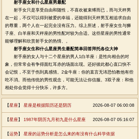
射手座女和什么星座男最配
射手女只是享受自由和随性，不喜欢被束缚而已，而与天秤男
在一起，不仅可以得到被爱的幸福，还能得到天秤男互相追求自由
的尊重，两个人在一起完全没有压力。综上所述，射手座女生与狮
子座、白羊座和天秤座的男性配对较为合适。这些星座的男性通常
能够理解和欣赏射手女的热情、。
射手座女生和什么星座男生最配简单回答拜托各位大神
射手座的女人与十二个星座的男人1白羊座：是性向相合的对
象，但常常会有争得面红耳赤的场面出现。还好彼此都心直口快不
会记恨，不至于伤到真感情。2金牛座：你的直言无讳恐怕教他有些
吃不消。而他传统的男性观念，可能无法让你信服。3双子座：和他
相处你会觉得十分快乐，许多方。
【
星座
】
星座是根据阳历还是阴历
2026-08-07 06:00:08
【
星座
】
1987年阴历九月初九是什么星座
2026-08-07 05:16:07
【
运势
】
星座的运势分析是怎么来的有没有什么科学依据