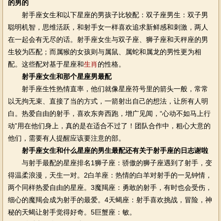
的男的
射手座女生和以下星座的男孩子比较配：双子座男生：双子男
聪明机智，思维活跃，和射手女一样喜欢追求新鲜感和刺激，两人
在一起会有无尽的话。射手座女生与双子座、狮子座和天秤座的男
生较为匹配；而属猴的女孩则与属鼠、属蛇和属龙的男性更为相
配。这些配对基于星座和
生肖
的性格。
射手座女生和那个星座男最配
射手座生性热情直率，他们就像星座符号里的箭头一般，常常
以无拘无束、直接了当的方式，一箭射出自己的想法，让所有人明
白。热爱自由的射手，喜欢东奔西跑，增广见闻，“心动不如马上行
动”用在他们身上，真的是在适合不过了！团队合作中，粗心大意的
他们，需要有人提醒应该要注意的部。
射手座女生和什么星座的男生最配还有关于射手座的日志谢啦
与射手最配的星座排名1狮子座：骄傲的狮子座遇到了射手，变
得温柔浪漫，天生一对。2白羊座：热情的白羊对射手的一见钟情，
两个同样热爱自由的星座。3魔羯座：勇敢的射手，有时也会受伤，
细心的魔羯会成为射手的最爱。4天蝎座：射手喜欢挑战，冒险，神
秘的天蝎让射手觉得好奇。5巨蟹座：敏。