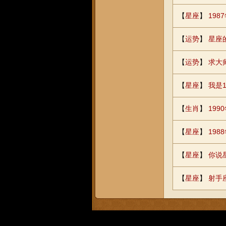
【
星座
】
19
【
运势
】
星座
【
运势
】
求大
【
星座
】
我是
【
生肖
】
19
【
星座
】
19
【
星座
】
你说
【
星座
】
射手