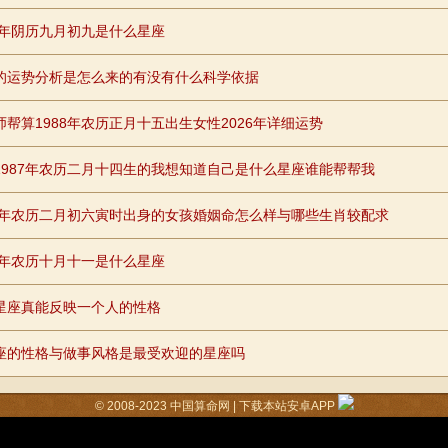
87年阴历九月初九是什么星座
的运势分析是怎么来的有没有什么科学依据
师帮算1988年农历正月十五出生女性2026年详细运势
1987年农历二月十四生的我想知道自己是什么星座谁能帮帮我
90年农历二月初六寅时出身的女孩婚姻命怎么样与哪些生肖较配求
88年农历十月十一是什么星座
星座真能反映一个人的性格
座的性格与做事风格是最受欢迎的星座吗
© 2008-2023
中国算命网
|
下载本站安卓APP