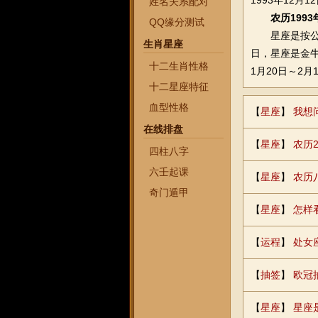
1993年12月
姓名关系配对
农历199
QQ缘分测试
星座是按公历算
生肖星座
日，星座是金牛座
十二生肖性格
1月20日～2月
十二星座特征
血型性格
【
星座
】
我想
在线排盘
【
星座
】
农历
四柱八字
六壬起课
【
星座
】
农历
奇门遁甲
【
星座
】
怎样
【
运程
】
处女
【
抽签
】
欧冠
【
星座
】
星座