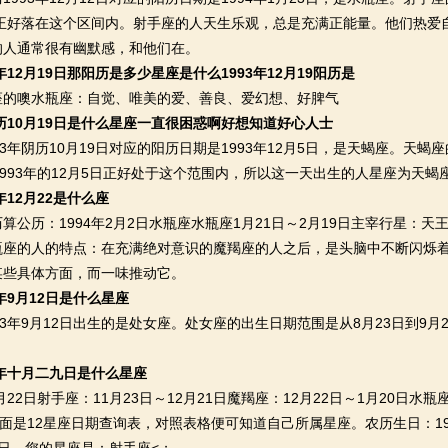
2日正好落在这个区间内。射手座的人天生乐观，总是充满正能量。他们热
的人通常很有幽默感，和他们在。
3年12月19日那阳历是多少星座是什么1993年12月19阳历是
噢水瓶座：自觉、唯美的爱、善良、爱幻想、好脾气
阴历10月19日是什么星座一直很困惑啊好想知道好心人士
年阴历10月19日对应的阳历日期是1993年12月5日，是天蝎座。天蝎座
1993年的12月5日正好处于这个范围内，所以这一天出生的人星座为天蝎
年12月22是什么座
历：1994年2月2日水瓶座水瓶座1月21日～2月19日主宰行星：天
瓶座的人的特点：在充满绝对意识的魔羯座的人之后，是头脑中不断闪烁
某些具体方面，而一味推动它。
3年9月12日是什么星座
年9月12日出生的是处女座。处女座的出生日期范围是从8月23日到9月22
。
3年十月二九日是什么星座
2日射手座：11月23日～12月21日魔羯座：12月22日～1月20日水瓶座
上面是12星座日期查询表，对照表格便可知道自己所属星座。农历生日：19