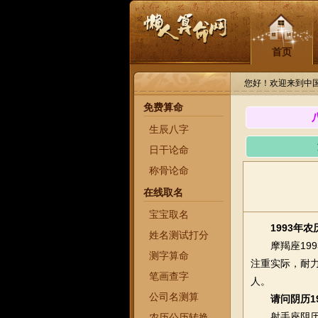
首页
您好！欢迎来到中
免费算命
生辰八字
日干论命
称骨论命
在线取名
宝宝取名
1993年
姓名测试打分
摩羯座1993
测字算命
注重实际，耐
笔画查字
人。
公司名测算
请问阴历1
射手座阴历19
农历公历转换