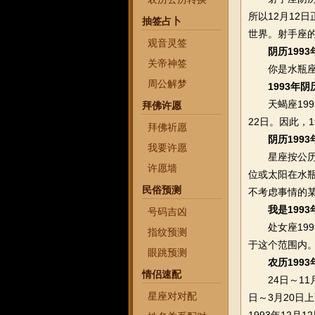
所以12月1
抽签占卜
世界。射手座
观音灵签
阴历199
关帝神签
你是水瓶座的
周公解梦
1993年
天蝎座1993
拜佛许愿
22日。因此，
拜佛祈愿
阴历1993
我要许愿
星座按公历算公
许愿墙
位或太阳在水
民俗预测
不考虑事情的
我是199
号码吉凶
处女座1993
指纹预测
于这个范围内
眼跳预测
农历199
情侣速配
24日～11月2
星座对对配
日～3月20日