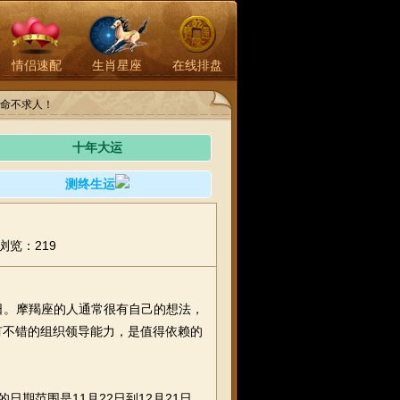
情侣速配
生肖星座
在线排盘
命不求人！
十年大运
测终生运
浏览：219
19日。摩羯座的人通常很有自己的想法，
有不错的组织领导能力，是值得依赖的
日期范围是11月22日到12月21日，