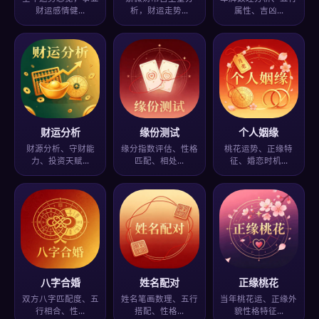
财运感情健…
析，财运走势…
属性、吉凶…
财运分析
缘份测试
个人姻缘
财源分析、守财能
缘分指数评估、性格
桃花运势、正缘特
力、投资天赋…
匹配、相处…
征、婚恋时机…
八字合婚
姓名配对
正缘桃花
双方八字匹配度、五
姓名笔画数理、五行
当年桃花运、正缘外
行相合、性…
搭配、性格…
貌性格特征…