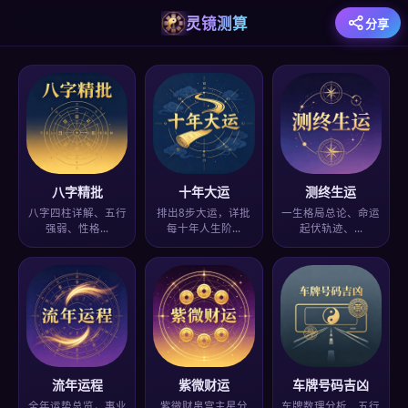
灵镜测算
分享
八字精批
十年大运
测终生运
八字四柱详解、五行
排出8步大运，详批
一生格局总论、命运
强弱、性格…
每十年人生阶…
起伏轨迹、…
流年运程
紫微财运
车牌号码吉凶
全年运势总览，事业
紫微财帛宫主星分
车牌数理分析、五行