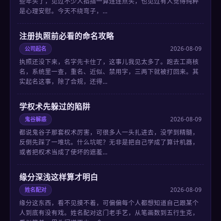
些年头了，见过不少人掐指一算连连点头，也见过有人觉得纯粹
是心理安慰。今天不绕弯子，…
注册执照前必看的命名攻略
公司起名
2026-08-09
执照还没下来，名字先卡住了，这事儿我见太多了。跑去工商核
名，系统里一查，重名、近似、禁用字，三两下就被打回来。其
实起名这事，除了合规，还得…
学权术先躲过的陷阱
鬼谷解惑
2026-08-09
都说鬼谷子那套权术厉害，可很多人一头扎进去，没学到精髓，
反倒先踩了一堆坑。什么坑呢？无非是把自己学成了算计机器，
或者把权术当成了使坏的遮羞…
缘分深浅这样算才明白
姓名配对
2026-08-09
缘分这东西，看不见摸不着，可偏偏每个人都想知道自己跟某个
人到底有没有戏。姓名配对这门老手艺，从笔画数到五行生克，