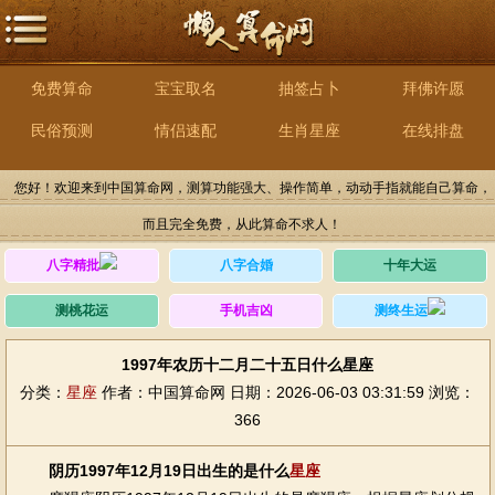
免费算命
宝宝取名
抽签占卜
拜佛许愿
民俗预测
情侣速配
生肖星座
在线排盘
您好！欢迎来到中国算命网，测算功能强大、操作简单，动动手指就能自己算命，
而且完全免费，从此算命不求人！
八字精批
八字合婚
十年大运
测桃花运
手机吉凶
测终生运
1997年农历十二月二十五日什么星座
分类：
星座
作者：中国算命网
日期：2026-06-03 03:31:59
浏览：
366
阴历1997年12月19日出生的是什么
星座