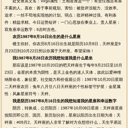
处女座英文名：Virgo属性：土相星座是一个：有责任感且有条
不紊的人。喜欢：善于事前规划。害怕：被批评没能力、没效率。
追求：一丝不苟地实现他的计划。弱点：批评精神过强。有利条
件：精益求精。今日运势短评：一门心思放在事业上。贵人星座：
双鱼座幸运数字：6吉时吉色。
农历1987年8月16日出生的是什么星座
楼主你好。你农历8月16日出生就是阳历10月8日，天秤座是9
月23日到10月22日所以你属于天秤座。希望采纳！
我1987年8月28日农历我想知道我是什么星坐
那应该是1987年10月20日的吧天秤座生于每年9月23日至10月
23日，金星的本质为阴性，是天上金色的迷人天体，故此以爱神维
纳斯命名，象征爱。社交能力和价值观公历：1987年10月20日星期
二天秤座农历：兔年八月廿八日天秤座的个性标签守护星：金星属
性：风象星座符号：天秤。
我是阴历1987年8月16日生的我想知道我的星座和幸运数字
阴历，转换成，公历阳历：1987年10月08日星座：天秤座星座
按阳历即公历、国历、新历划分的，星座以阳历出生日期为准：天
秤座：#09月2。天秤座的人非常了解对方在想些什么，天生平易近