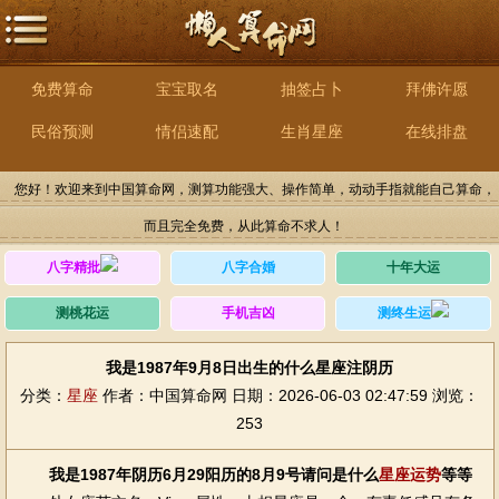
免费算命
宝宝取名
抽签占卜
拜佛许愿
民俗预测
情侣速配
生肖星座
在线排盘
您好！欢迎来到中国算命网，测算功能强大、操作简单，动动手指就能自己算命，
而且完全免费，从此算命不求人！
八字精批
八字合婚
十年大运
测桃花运
手机吉凶
测终生运
我是1987年9月8日出生的什么星座注阴历
分类：
星座
作者：中国算命网
日期：2026-06-03 02:47:59
浏览：
253
我是1987年阴历6月29阳历的8月9号请问是什么
星座
运势
等等