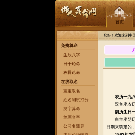
首页
您好！欢迎来到中
免费算命
生辰八字
日干论命
称骨论命
在线取名
宝宝取名
农历一九
姓名测试打分
双鱼座农历一九
测字算命
阴历生日一
笔画查字
白羊座阴历生
公司名测算
日期来确定的，
1963年
农历公历转换