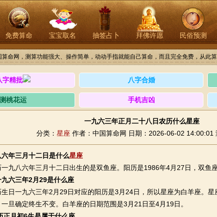
免费算命
宝宝取名
抽签占卜
拜佛许愿
民俗预测
国算命网，测算功能强大、操作简单，动动手指就能自己算命，而且完全免费，从此算
八字精批
八字合婚
测桃花运
手机吉凶
一九六三年正月二十八日农历什么星座
分类：
星座
作者：中国算命网
日期：2026-06-02 14:00:01
八六年三月十二日是什么
星座
八六年三月十二日出生的是双鱼座。阳历是1986年4月27日，双鱼座出
九六三年2月29是什么座
日一九六三年2月29日对应的阳历是3月24日，所以星座为白羊座。星
一旦确定终生不变。白羊座的日期范围是3月21日至4月19日。
农历正月初6生是属于什么座