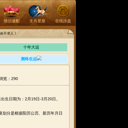
情侣速配
生肖星座
在线排盘
命不求人！
十年大运
测终生运
浏览：290
生日期为：2月19日-3月20日。
座划分是根据阳历公历、新历年月日