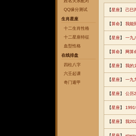
姓名关系配对
QQ缘分测试
【
星座
】
己巳
生肖星座
【
算命
】
我能
十二生肖性格
十二星座特征
【
星座
】
一九
血型性格
【
算命
】
网算
在线排盘
四柱八字
【
星座
】
我的
六壬起课
【
星座
】
一九
奇门遁甲
【
星座
】
公历2
【
星座
】
199
【
星座
】
我2
【
星座
】
sta