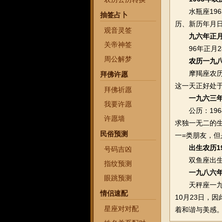
水瓶座1963
抽签占卜
历、新历年月
观音灵签
九六年正
关帝神签
96年正月28
周公解梦
农历一九
摩羯座农历一
拜佛许愿
这一天正好处于
拜佛祈愿
一九六三
我要许愿
公历：1964
许愿墙
求独一无二的
民俗预测
一=类朋友，
出生农历1
号码吉凶
双鱼座出生阳
指纹预测
一九八六
眼跳预测
天秤座一九八
情侣速配
10月23日，
星座对对配
着和谐与美感