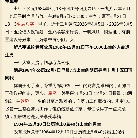
希望哪
出生：公元1984年6月18日0时0分阳历农历：一九八四年五月
十九日子时当月节气：芒种6月5日20：30；中气：夏至6月21日
13：3
生辰八字
：甲子。近十二月运气2026年4月5日～2026年5月5
日：玉兔催人投宿处，金鸡唤客束行装。一航风顺，财运通，有购
置建设等好事，但好事中有小阻。女。
解八字谁给算算农历1982年12月01日下午1600出生的人命运
注男
一生大富大贵，切忌心高气傲
我是1984年公历12月7日早晨7点出生的阴历是闰十月十五日请
问我
你属于射手座，骨重为3两9钱，一生的财富是艰难的，而努力
工作取得的进步更少。
星座
：射手座11月23日-12月21日骨重：3两
9钱一生
运势
：一生的财富是艰难的，而努力工作取得的进步更少。
尽管一生都在努力工作，但仍然勤俭持家，即使取得了一点点成
绩，但最终还是无法享受幸福。
1984年12月10日公历晚上8点40分出生的男生
没有找到关于“1984年12月10日公历晚上8点40分出生的男