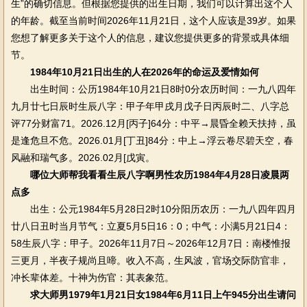
生”的确切信息。但根据您提供的出生日期，我们可以计算出这个人
的年龄。截至当前时间2026年11月21日，这个人应该是39岁。如果
您想了解更多关于这个人的信息，建议您提供更多的背景或具体细
节。
1984年10月21日出生的人在2026年的命运及爱情如何
出生时间：公历1984年10月21日8时0分农历时间：一九八四年
九月廿七日辰时生辰八字：甲子年甲戌月戊子日丙辰时二、八字总
评77分财富71。2026.12月[丙子]64分：中平→晨昏全赖天扶持，虽
是逢危旦不危。2026.01月[丁丑]84分：中上→浮云卷尽碧天空，春
风融和瑞气多。2026.02月[戊寅。
哪位大师帮我看看生辰八字啊男性农历1984年4月28日凌晨两
点多
出生：公元1984年5月28日2时10分阳历农历：一九八四年四月
廿八日丑时当月节气：立夏5月5日16：0；中气：小满5月21日4：
58生辰八字：甲子。2026年11月7日～2026年12月7日：南楼惟报
三更月，半夜子规尚且啼。收入不高，生风波，官场交际防官非，
冲长辈体差。十神为伤官：其表象范。
求大师男1979年1月21日女1984年6月11日上午945分出生请问