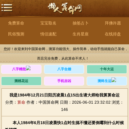
免费算命
宝宝取名
抽签占卜
拜佛许愿
民俗预测
情侣速配
生肖星座
在线排盘
您好！欢迎来到中国算命网，测算功能强大、操作简单，动动手指就能自己算命，
而且完全免费，从此算命不求人！
八字精批
八字合婚
十年大运
测桃花运
手机吉凶
测终生运
我是1984年12月21日阳历凌晨1点15出生请大师给我算算命运
分类：
算命
作者：中国算命网
日期：2026-06-01 23:32:02
浏览：
146
本人1984年6月18日凌晨快1点时生搞不懂还要倒霉到什么时候