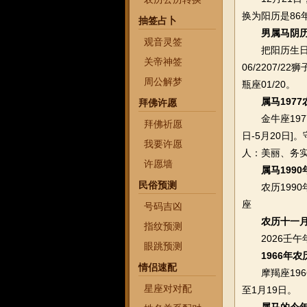
换为阳历是86
抽签占卜
男属马阴
观音灵签
把阳历生日对照下
关帝神签
06/2207/22
周公解梦
瓶座01/20。
属马197
拜佛许愿
金牛座1977
拜佛祈愿
日-5月20日
我要许愿
人：美丽、务
许愿墙
属马199
民俗预测
农历1990年
座
号码吉凶
农历十一
指纹预测
2026壬午年
眼跳预测
1966年
情侣速配
摩羯座1966年
星座对对配
至1月19日。