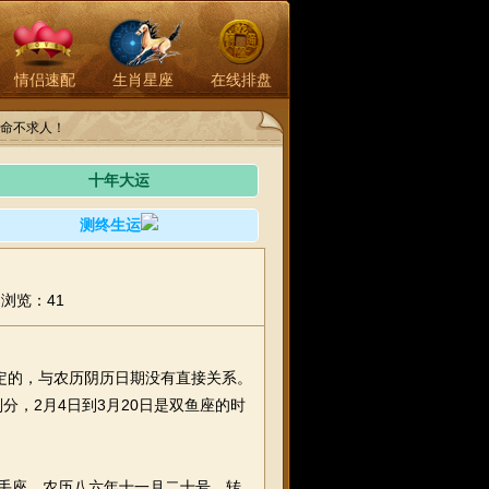
情侣速配
生肖星座
在线排盘
命不求人！
十年大运
测终生运
浏览：41
定的，与农历阴历日期没有直接关系。
分，2月4日到3月20日是双鱼座的时
射手座。农历八六年十一月二十号，转