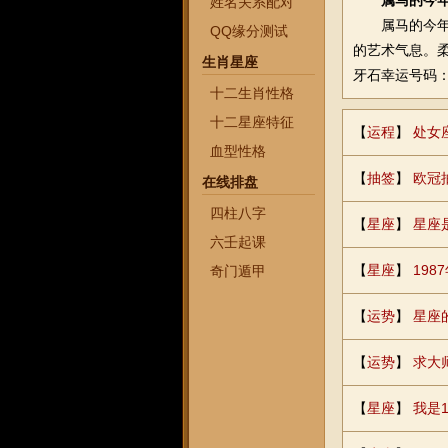
属马的今年
姓名关系配对
属马的今年14
QQ缘分测试
的艺术气息。
生肖星座
牙石幸运号码：1
十二生肖性格
十二星座特征
【
运程
】
处女
血型性格
【
抽签
】
欧冠
在线排盘
四柱八字
【
星座
】
星座
六壬起课
【
星座
】
19
奇门遁甲
【
运势
】
星座
【
运势
】
求大
【
星座
】
我是