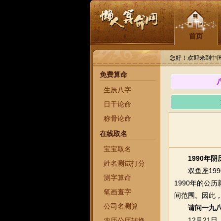
首页
您好！欢迎来到中
免费算命
生辰八字
日干论命
称骨论命
在线取名
宝宝取名
1990年
姓名测试打分
双鱼座199
测字算命
1990年的公
笔画查字
间范围。因此，
公司名测算
请问一九
12月21日
农历公历转换