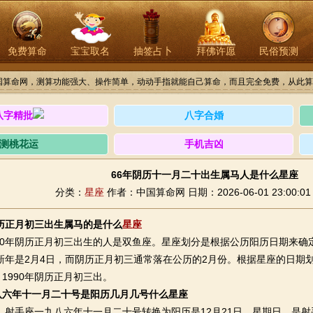
免费算命
宝宝取名
抽签占卜
拜佛许愿
民俗预测
国算命网，测算功能强大、操作简单，动动手指就能自己算命，而且完全免费，从此算
八字精批
八字合婚
测桃花运
手机吉凶
66年阴历十一月二十出生属马人是什么星座
分类：
星座
作者：中国算命网
日期：2026-06-01 23:00:01
阴历正月初三出生属马的是什么
星座
0年阴历正月初三出生的人是双鱼座。星座划分是根据公历阳历日期来确
历新年是2月4日，而阴历正月初三通常落在公历的2月份。根据星座的日期划
1990年阴历正月初三出。
八六年十一月二十号是阳历几月几号什么星座
，射手座一九八六年十一月二十号转换为阳历是12月21日，星期日，是