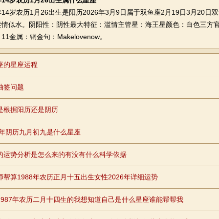
14岁农历1月26出生属什么星座
岁农历1月26出生是阳历2026年3月9日属于双鱼座2月19日3月20
柔情似水。阴阳性：阴性最大特征：滥情主管星：海王星颜色：白色三方官
1金属：铜金句：Makelovenow。
座的星座运程
抽签问题
是根据阳历还是阴历
87年阴历九月初九是什么星座
的运势分析是怎么来的有没有什么科学依据
师帮算1988年农历正月十五出生女性2026年详细运势
1987年农历二月十四生的我想知道自己是什么星座谁能帮帮我