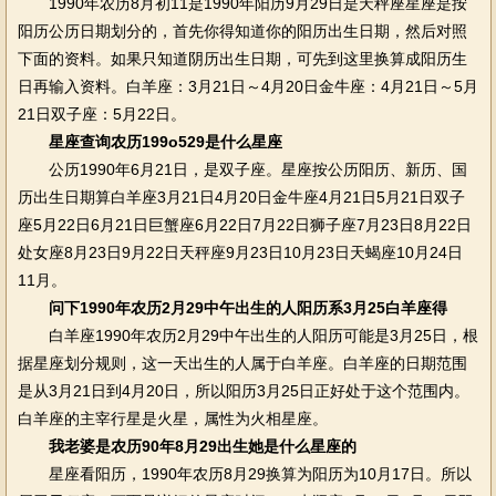
1990年农历8月初11是1990年阳历9月29日是天秤座星座是按
阳历公历日期划分的，首先你得知道你的阳历出生日期，然后对照
下面的资料。如果只知道阴历出生日期，可先到这里换算成阳历生
日再输入资料。白羊座：3月21日～4月20日金牛座：4月21日～5月
21日双子座：5月22日。
星座查询农历199o529是什么星座
公历1990年6月21日，是双子座。星座按公历阳历、新历、国
历出生日期算白羊座3月21日4月20日金牛座4月21日5月21日双子
座5月22日6月21日巨蟹座6月22日7月22日狮子座7月23日8月22日
处女座8月23日9月22日天秤座9月23日10月23日天蝎座10月24日
11月。
问下1990年农历2月29中午出生的人阳历系3月25白羊座得
白羊座1990年农历2月29中午出生的人阳历可能是3月25日，根
据星座划分规则，这一天出生的人属于白羊座。白羊座的日期范围
是从3月21日到4月20日，所以阳历3月25日正好处于这个范围内。
白羊座的主宰行星是火星，属性为火相星座。
我老婆是农历90年8月29出生她是什么星座的
星座看阳历，1990年农历8月29换算为阳历为10月17日。所以