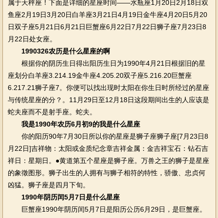
属于天秤座！下面是详细的星座时间——水瓶座1月20日2月18日双
鱼座2月19日3月20日白羊座3月21日4月19日金牛座4月20日5月20
日双子座5月21日6月21日巨蟹座6月22日7月22日狮子座7月23日8
月22日处女座。
1990326农历是什么星座的啊
根据你的阴历生日得出阳历生日为1990年4月21日根据旧的星
座划分白羊座3.214.19金牛座4.205.20双子座5.216.20巨蟹座
6.217.21狮子座7。你便可以找出现时太阳在你生日时所经过的星座
与传统星座的分？。11月29日至12月18日这段期间出生的人应该是
蛇夫座而不是射手座。蛇夫。
我是1990年农历6月初9的我是什么星座
你的阳历90年7月30日所以你的星座是狮子座狮子座[7月23日8
月22日]吉祥物：太阳或金质纪念章吉祥金属：金吉祥宝石：钻石吉
祥日：星期日。●黄道第五个星座是狮子座。万兽之王的狮子是星座
的象徵图形。狮子出生的人拥有与狮子相符的特性，骄傲、忠贞何
凶猛。狮子座是四月下旬。
1990年阴历闰5月7日是什么星座
巨蟹座1990年阴历闰5月7日是阳历公历6月29日，是巨蟹座。