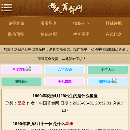
免费算命
宝宝取名
抽签占卜
拜佛许愿
民俗预测
情侣速配
生肖星座
在线排盘
您好！欢迎来到中国算命网，测算功能强大、操作简单，动动手指就能自己算命，
而且完全免费，从此算命不求人！
八字精批
八字合婚
十年大运
测桃花运
手机吉凶
测终生运
1990年农历4月29出生的是什么星座
分类：
星座
作者：中国算命网
日期：2026-06-01 20:32:01
浏览：
137
1990年农历8月十一日是什么
星座