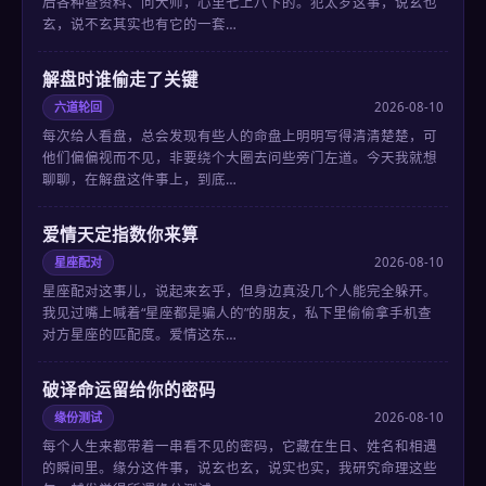
后各种查资料、问大师，心里七上八下的。犯太岁这事，说玄也
玄，说不玄其实也有它的一套…
解盘时谁偷走了关键
六道轮回
2026-08-10
每次给人看盘，总会发现有些人的命盘上明明写得清清楚楚，可
他们偏偏视而不见，非要绕个大圈去问些旁门左道。今天我就想
聊聊，在解盘这件事上，到底…
爱情天定指数你来算
星座配对
2026-08-10
星座配对这事儿，说起来玄乎，但身边真没几个人能完全躲开。
我见过嘴上喊着“星座都是骗人的”的朋友，私下里偷偷拿手机查
对方星座的匹配度。爱情这东…
破译命运留给你的密码
缘份测试
2026-08-10
每个人生来都带着一串看不见的密码，它藏在生日、姓名和相遇
的瞬间里。缘分这件事，说玄也玄，说实也实，我研究命理这些