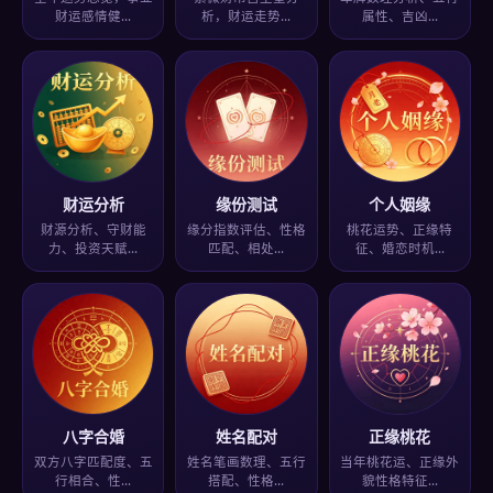
财运感情健…
析，财运走势…
属性、吉凶…
财运分析
缘份测试
个人姻缘
财源分析、守财能
缘分指数评估、性格
桃花运势、正缘特
力、投资天赋…
匹配、相处…
征、婚恋时机…
八字合婚
姓名配对
正缘桃花
双方八字匹配度、五
姓名笔画数理、五行
当年桃花运、正缘外
行相合、性…
搭配、性格…
貌性格特征…