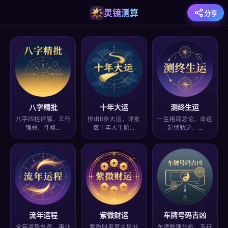
灵镜测算
分享
八字精批
十年大运
测终生运
八字四柱详解、五行
排出8步大运，详批
一生格局总论、命运
强弱、性格…
每十年人生阶…
起伏轨迹、…
流年运程
紫微财运
车牌号码吉凶
全年运势总览，事业
紫微财帛宫主星分
车牌数理分析、五行