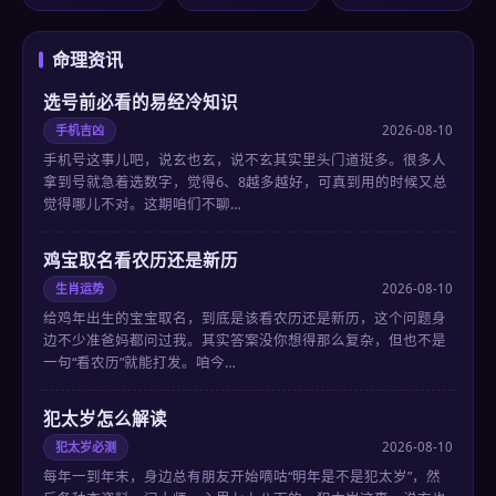
命理资讯
选号前必看的易经冷知识
手机吉凶
2026-08-10
手机号这事儿吧，说玄也玄，说不玄其实里头门道挺多。很多人
拿到号就急着选数字，觉得6、8越多越好，可真到用的时候又总
觉得哪儿不对。这期咱们不聊…
鸡宝取名看农历还是新历
生肖运势
2026-08-10
给鸡年出生的宝宝取名，到底是该看农历还是新历，这个问题身
边不少准爸妈都问过我。其实答案没你想得那么复杂，但也不是
一句“看农历”就能打发。咱今…
犯太岁怎么解读
犯太岁必测
2026-08-10
每年一到年末，身边总有朋友开始嘀咕“明年是不是犯太岁”，然