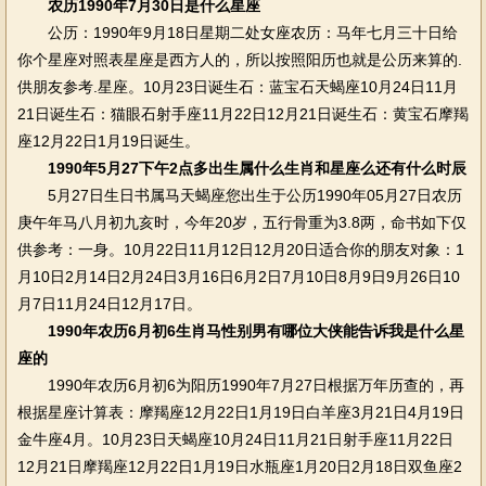
农历1990年7月30日是什么星座
公历：1990年9月18日星期二处女座农历：马年七月三十日给
你个星座对照表星座是西方人的，所以按照阳历也就是公历来算的.
供朋友参考.星座。10月23日诞生石：蓝宝石天蝎座10月24日11月
21日诞生石：猫眼石射手座11月22日12月21日诞生石：黄宝石摩羯
座12月22日1月19日诞生。
1990年5月27下午2点多出生属什么生肖和星座么还有什么时辰
5月27日生日书属马天蝎座您出生于公历1990年05月27日农历
庚午年马八月初九亥时，今年20岁，五行骨重为3.8两，命书如下仅
供参考：一身。10月22日11月12日12月20日适合你的朋友对象：1
月10日2月14日2月24日3月16日6月2日7月10日8月9日9月26日10
月7日11月24日12月17日。
1990年农历6月初6生肖马性别男有哪位大侠能告诉我是什么星
座的
1990年农历6月初6为阳历1990年7月27日根据万年历查的，再
根据星座计算表：摩羯座12月22日1月19日白羊座3月21日4月19日
金牛座4月。10月23日天蝎座10月24日11月21日射手座11月22日
12月21日摩羯座12月22日1月19日水瓶座1月20日2月18日双鱼座2