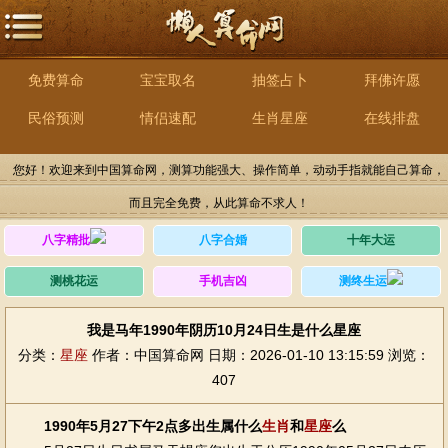
免费算命
宝宝取名
抽签占卜
拜佛许愿
民俗预测
情侣速配
生肖星座
在线排盘
您好！欢迎来到中国算命网，测算功能强大、操作简单，动动手指就能自己算命，
而且完全免费，从此算命不求人！
八字精批
八字合婚
十年大运
测桃花运
手机吉凶
测终生运
我是马年1990年阴历10月24日生是什么星座
分类：
星座
作者：中国算命网
日期：2026-01-10 13:15:59
浏览：
407
1990年5月27下午2点多出生属什么
生肖
和
星座
么