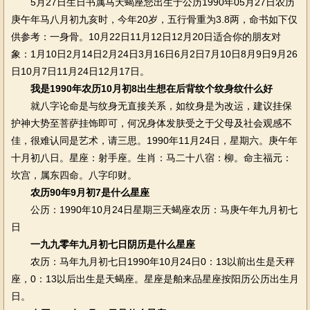
5月27日生日书属马天蝎座您出生于公历1990年05月27日农历
庚午年马八月初九亥时，今年20岁，五行骨重为3.8两，命书如下仅
供参考：一身骨。10月22日11月12日12月20日适合你的朋友对
象：1月10日2月14日2月24日3月16日6月2日7月10日8月9日9月26
日10月7日11月24日12月17日。
我是1990年农历10月初8出生想在后背纹个纹身纹什么好
就八字论命是与纹身无直接关系，如纹身是为改运，建议挂保
护神大势至菩萨挂饰即可，何况身体发肤受之于父母及社会观感不
佳，很难认同是艺术，请三思。1990年11月24日，星期六。庚午年
十月初八日。星座：射手座。生肖：马二十八宿：柳。命主福元：
坎宫，属东四命。八字印财。
农历90年9月初7是什么星座
公历：1990年10月24日星期三天蝎座农历：马庚午年九月初七
日
一九九零年九月初七日阴历是什么星座
农历：马年九月初七日1990年10月24日0：13以前出生是天秤
座，0：13以后出生是天蝎座。星座是舶来品星座按阳历公历出生月
日。