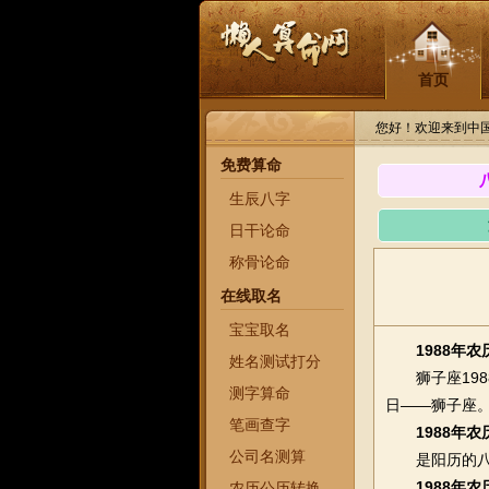
首页
您好！欢迎来到中
免费算命
生辰八字
日干论命
称骨论命
在线取名
宝宝取名
1988年
姓名测试打分
狮子座1988
测字算命
日——狮子座。
笔画查字
1988年
公司名测算
是阳历的八
1988年
农历公历转换