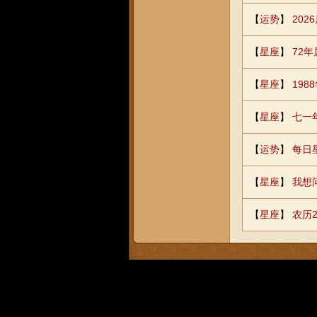
【
运势
】
20
【
星座
】
72
【
星座
】
198
【
星座
】
七一
【
运势
】
每日
【
星座
】
我想
【
星座
】
农历