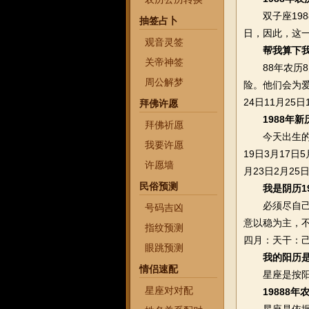
双子座1988
抽签占卜
日，因此，这
观音灵签
帮我算下我
关帝神签
88年农历8月
周公解梦
险。他们会为爱付
24日11月25
拜佛许愿
1988年
拜佛祈愿
今天出生的人
我要许愿
19日3月17日
许愿墙
月23日2月25
民俗预测
我是阴历1
必须尽自己最
号码吉凶
意以稳为主，
指纹预测
四月：天干：己
眼跳预测
我的阳历是
情侣速配
星座是按阳历
星座对对配
19888