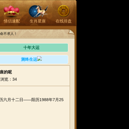
情侣速配
生肖星座
在线排盘
命不求人！
十年大运
测终生运
星座的呢
浏览：34
六月十二日——阳历1988年7月25