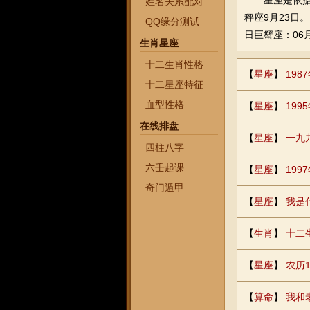
星座是依据本
姓名关系配对
秤座9月23日。
QQ缘分测试
日巨蟹座：06月
生肖星座
十二生肖性格
【
星座
】
198
十二星座特征
血型性格
【
星座
】
19
在线排盘
【
星座
】
一九
四柱八字
六壬起课
【
星座
】
19
奇门遁甲
【
星座
】
我是
【
生肖
】
十二
【
星座
】
农历1
【
算命
】
我和