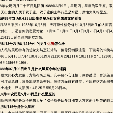
年农历四月二十五日是阳历1988年6月9日，星期四，星座为双子座。双子
一天出生的人属于双子座。双子座的主宰行星是水星，属性为风相星座。
是88年农历8月28日出生男星座处女座属温龙的看看
28日阳历：1988年10月8日，天秤座性格分析对10月8日出生的人
出一。适合你的恋爱对象：1月16日1月30日3月1日3月23日4月18日4月3
日12月13日适合你的朋友对象。
新历8月3号农历6月21号生的男生
运势
怎么样
很能展现特有的想象力与烹饪才能，但需要稍微注意一下营养的均衡与
5月6日5月15日7月4日8月30日9月2日10月28日11月18日11月27日12
日6月16日6月19日。
988年07月06日出生是什么星座今年的运势
大的心力发展，方能有所进展。凡事要小心谨慎，冷静处理，作决策更
不可浮躁急进，避免出现复杂变数。感情方面难有进展，不应在这方面浪
土地支：巳火阳历：4月25日至5月23日本。
6月08农历是5月28我是什么星座的
来算的你是双子别想太多了双子就是话多对朋友大方这两个明显的特点
年农历8月15号是什么星座