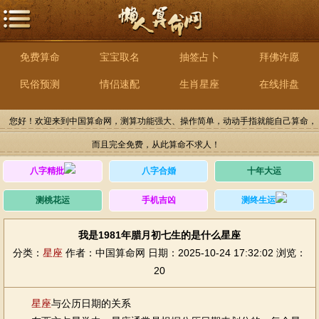
免费算命
宝宝取名
抽签占卜
拜佛许愿
民俗预测
情侣速配
生肖星座
在线排盘
您好！欢迎来到中国算命网，测算功能强大、操作简单，动动手指就能自己算命，
而且完全免费，从此算命不求人！
八字精批
八字合婚
十年大运
测桃花运
手机吉凶
测终生运
我是1981年腊月初七生的是什么星座
分类：
星座
作者：中国算命网
日期：2025-10-24 17:32:02
浏览：
20
星座
与公历日期的关系