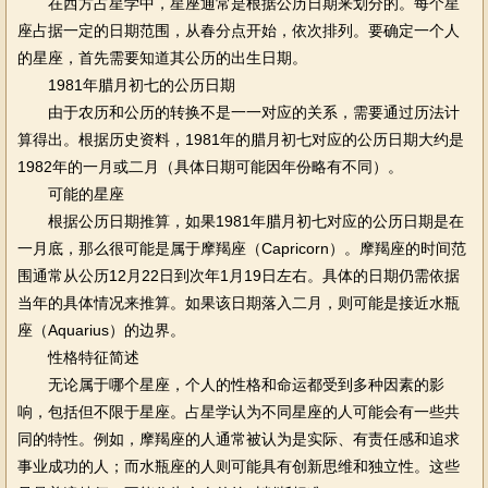
在西方占星学中，星座通常是根据公历日期来划分的。每个星
座占据一定的日期范围，从春分点开始，依次排列。要确定一个人
的星座，首先需要知道其公历的出生日期。
1981年腊月初七的公历日期
由于农历和公历的转换不是一一对应的关系，需要通过历法计
算得出。根据历史资料，1981年的腊月初七对应的公历日期大约是
1982年的一月或二月（具体日期可能因年份略有不同）。
可能的星座
根据公历日期推算，如果1981年腊月初七对应的公历日期是在
一月底，那么很可能是属于摩羯座（Capricorn）。摩羯座的时间范
围通常从公历12月22日到次年1月19日左右。具体的日期仍需依据
当年的具体情况来推算。如果该日期落入二月，则可能是接近水瓶
座（Aquarius）的边界。
性格特征简述
无论属于哪个星座，个人的性格和命运都受到多种因素的影
响，包括但不限于星座。占星学认为不同星座的人可能会有一些共
同的特性。例如，摩羯座的人通常被认为是实际、有责任感和追求
事业成功的人；而水瓶座的人则可能具有创新思维和独立性。这些